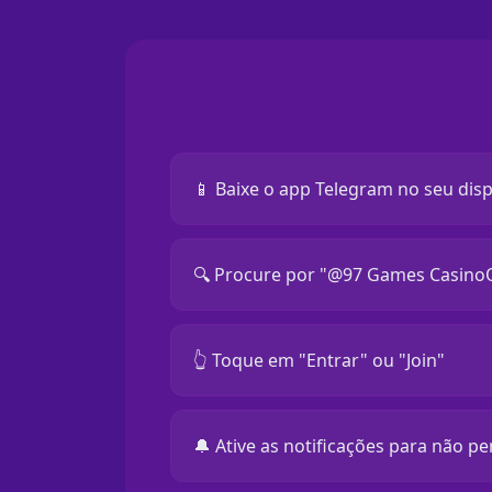
📱 Baixe o app Telegram no seu disp
🔍 Procure por "@97 Games CasinoO
👆 Toque em "Entrar" ou "Join"
🔔 Ative as notificações para não p