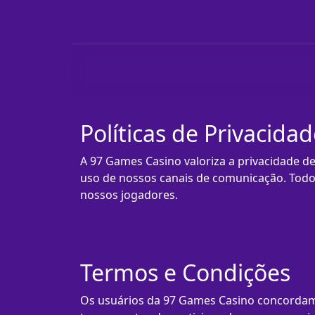
Políticas de Privacida
A 97 Games Casino valoriza a privacidade 
uso de nossos canais de comunicação. Todos
nossos jogadores.
Termos e Condições
Os usuários da 97 Games Casino concordam 