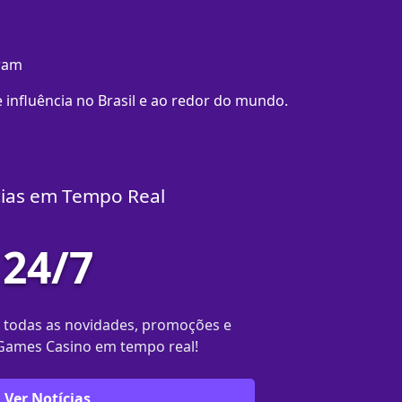
gram
influência no Brasil e ao redor do mundo.
cias em Tempo Real
24/7
e todas as novidades, promoções e
Games Casino em tempo real!
Ver Notícias