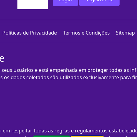
Políticas de Privacidade
Termos e Condições
Sitemap
de
de seus usuários e está empenhada em proteger todas as in
 os dados coletados são utilizados exclusivamente para fi
em respeitar todas as regras e regulamentos estabelecidos