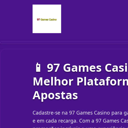
📱 97 Games Cas
Melhor Platafor
Apostas
Cadastre-se na 97 Games Casino para g
e em cada recarga. Com a 97 Games Cas