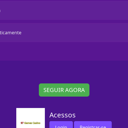
a
aticamente
SEGUIR AGORA
Acessos
Login
Registrar-se