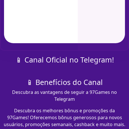
📱 Canal Oficial no Telegram!
📱 Benefícios do Canal
Descubra as vantagens de seguir a 97Games no
Telegram
Descubra os melhores bônus e promoções da
97Games! Oferecemos bônus generosos para novos
usuários, promoções semanais, cashback e muito mais.