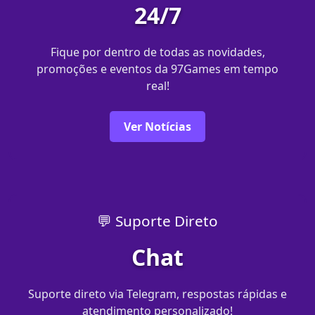
24/7
Fique por dentro de todas as novidades,
promoções e eventos da 97Games em tempo
real!
Ver Notícias
💬 Suporte Direto
Chat
Suporte direto via Telegram, respostas rápidas e
atendimento personalizado!