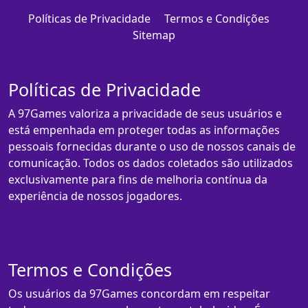
Políticas de Privacidade
Termos e Condições
Sitemap
Políticas de Privacidade
A 97Games valoriza a privacidade de seus usuários e
está empenhada em proteger todas as informações
pessoais fornecidas durante o uso de nossos canais de
comunicação. Todos os dados coletados são utilizados
exclusivamente para fins de melhoria contínua da
experiência de nossos jogadores.
Termos e Condições
Os usuários da 97Games concordam em respeitar