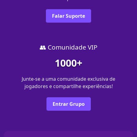
Falar Suporte
👥 Comunidade VIP
1000+
Junte-se a uma comunidade exclusiva de
jogadores e compartilhe experiências!
Entrar Grupo