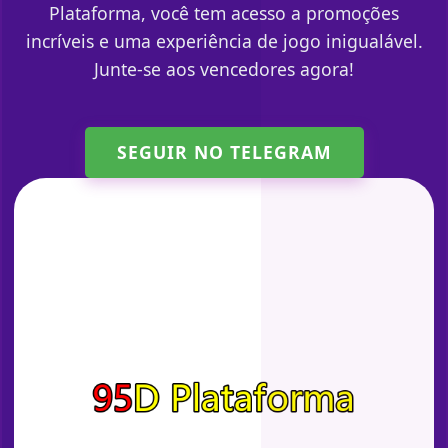
Plataforma, você tem acesso a promoções
incríveis e uma experiência de jogo inigualável.
Junte-se aos vencedores agora!
SEGUIR NO TELEGRAM