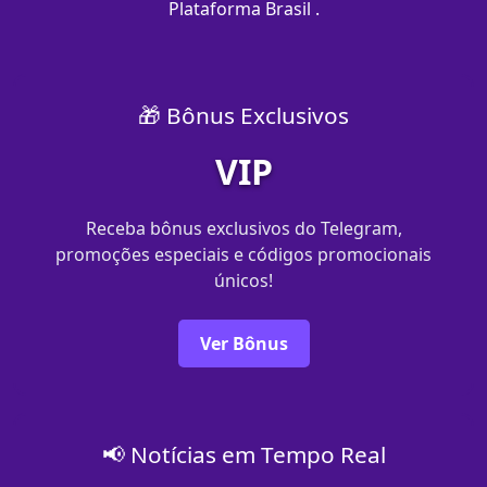
Plataforma Brasil .
🎁 Bônus Exclusivos
VIP
Receba bônus exclusivos do Telegram,
promoções especiais e códigos promocionais
únicos!
Ver Bônus
📢 Notícias em Tempo Real