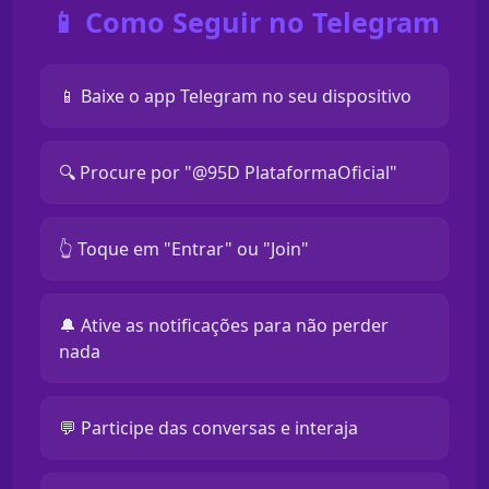
📱 Como Seguir no Telegram
📱 Baixe o app Telegram no seu dispositivo
🔍 Procure por "@95D PlataformaOficial"
👆 Toque em "Entrar" ou "Join"
🔔 Ative as notificações para não perder
nada
💬 Participe das conversas e interaja