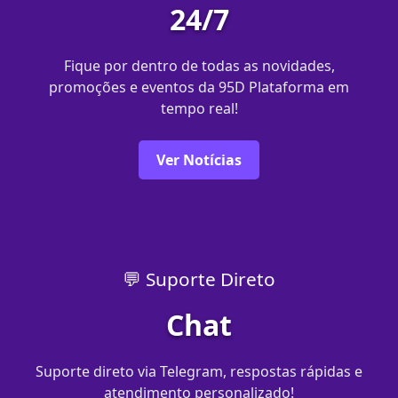
24/7
Fique por dentro de todas as novidades,
promoções e eventos da 95D Plataforma em
tempo real!
Ver Notícias
💬 Suporte Direto
Chat
Suporte direto via Telegram, respostas rápidas e
atendimento personalizado!