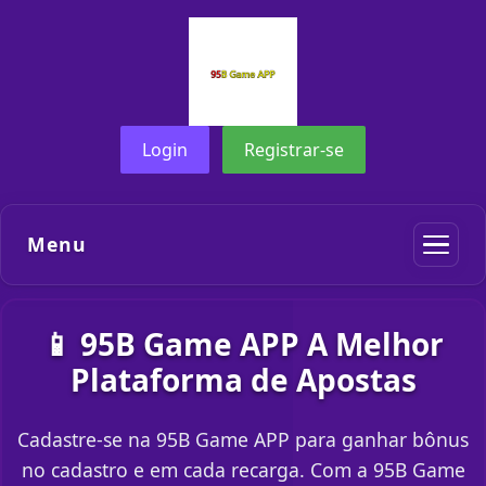
Login
Registrar-se
Menu
📱 95B Game APP A Melhor
Plataforma de Apostas
Cadastre-se na 95B Game APP para ganhar bônus
no cadastro e em cada recarga. Com a 95B Game