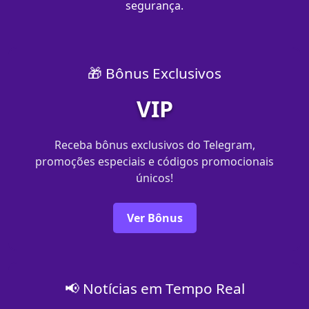
segurança.
🎁 Bônus Exclusivos
VIP
Receba bônus exclusivos do Telegram,
promoções especiais e códigos promocionais
únicos!
Ver Bônus
📢 Notícias em Tempo Real