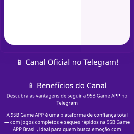
📱 Canal Oficial no Telegram!
📱 Benefícios do Canal
Descubra as vantagens de seguir a 95B Game APP no
Telegram
A 95B Game APP é uma plataforma de confiança total
— com jogos completos e saques rápidos na 95B Game
APP Brasil , ideal para quem busca emoção com