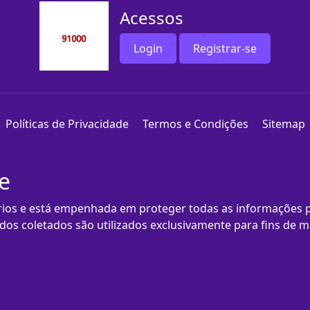
Acessos
Login
Registrar-se
Políticas de Privacidade
Termos e Condições
Sitemap
de
ários e está empenhada em proteger todas as informações 
os coletados são utilizados exclusivamente para fins de m