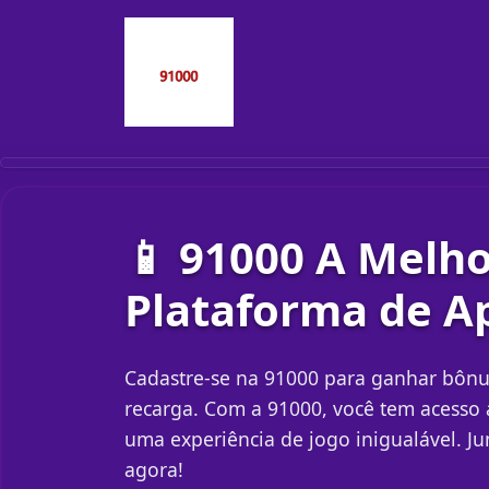
📱 91000 A Melh
Plataforma de A
Cadastre-se na 91000 para ganhar bônu
recarga. Com a 91000, você tem acesso 
uma experiência de jogo inigualável. J
agora!