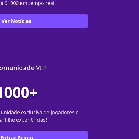
da 91000 em tempo real!
Ver Notícias
Comunidade VIP
1000+
unidade exclusiva de jogadores e
rtilhe experiências!
Entrar Grupo