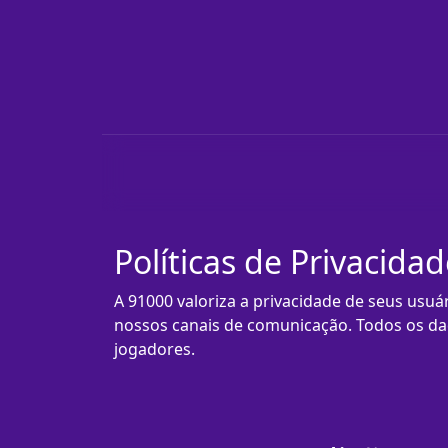
Políticas de Privacida
A 91000 valoriza a privacidade de seus usu
nossos canais de comunicação. Todos os dad
jogadores.