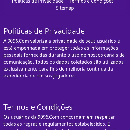
Políticas de Privacidade
Termos e Condições
Sitemap
Políticas de Privacidade
A 9096.Com valoriza a privacidade de seus usuários e
está empenhada em proteger todas as informações
pessoais fornecidas durante o uso de nossos canais de
comunicação. Todos os dados coletados são utilizados
exclusivamente para fins de melhoria contínua da
experiência de nossos jogadores.
Termos e Condições
Os usuários da 9096.Com concordam em respeitar
todas as regras e regulamentos estabelecidos. É