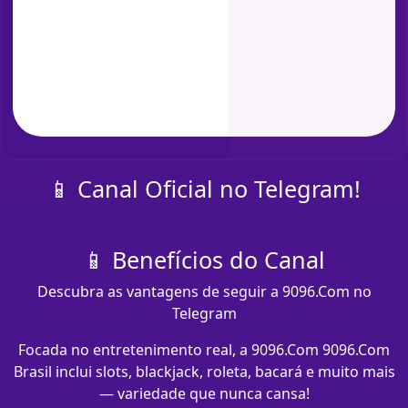
📱 Canal Oficial no Telegram!
📱 Benefícios do Canal
Descubra as vantagens de seguir a 9096.Com no
Telegram
Focada no entretenimento real, a 9096.Com 9096.Com
Brasil inclui slots, blackjack, roleta, bacará e muito mais
— variedade que nunca cansa!