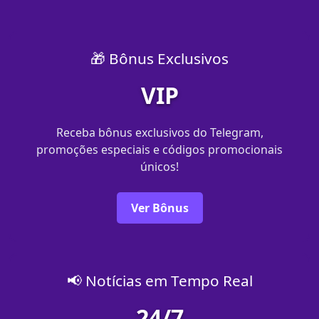
🎁 Bônus Exclusivos
VIP
Receba bônus exclusivos do Telegram,
promoções especiais e códigos promocionais
únicos!
Ver Bônus
📢 Notícias em Tempo Real
24/7