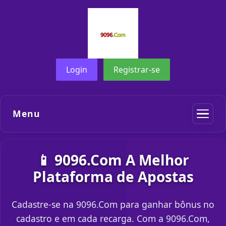
Login
Registrar-se
Menu
📱 9096.Com A Melhor
Plataforma de Apostas
Cadastre-se na 9096.Com para ganhar bônus no
cadastro e em cada recarga. Com a 9096.Com,