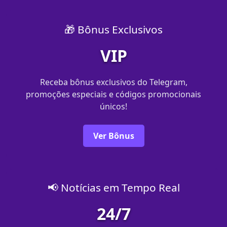
🎁 Bônus Exclusivos
VIP
Receba bônus exclusivos do Telegram,
promoções especiais e códigos promocionais
únicos!
Ver Bônus
📢 Notícias em Tempo Real
24/7