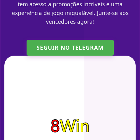
tem acesso a promoções incríveis e uma
experiência de jogo inigualável. Junte-se aos
vencedores agora!
SEGUIR NO TELEGRAM