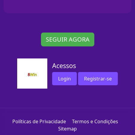
SEGUIR AGORA
Acessos
Login
Registrar-se
Políticas de Privacidade
Termos e Condições
Sitemap