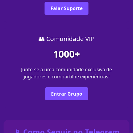
Falar Suporte
👥 Comunidade VIP
1000+
Junte-se a uma comunidade exclusiva de
jogadores e compartilhe experiências!
Entrar Grupo
📱 Como Seguir no Telegram