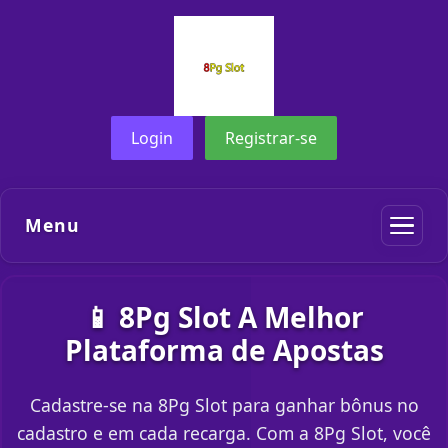
Login
Registrar-se
Menu
📱 8Pg Slot A Melhor
Plataforma de Apostas
Cadastre-se na 8Pg Slot para ganhar bônus no
cadastro e em cada recarga. Com a 8Pg Slot, você