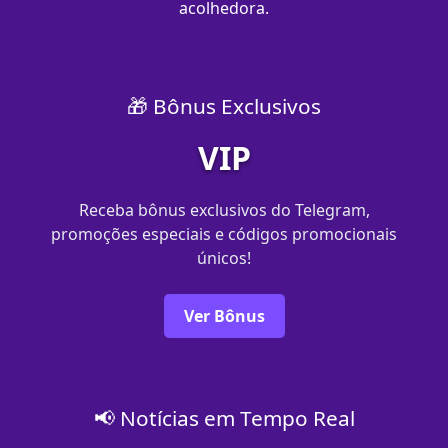
acolhedora.
🎁 Bônus Exclusivos
VIP
Receba bônus exclusivos do Telegram,
promoções especiais e códigos promocionais
únicos!
Ver Bônus
📢 Notícias em Tempo Real