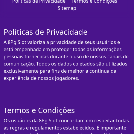
Políticas de Privacidade
Termos e Condições
Sitemap
Políticas de Privacidade
A 8Pg Slot valoriza a privacidade de seus usuários e
está empenhada em proteger todas as informações
pessoais fornecidas durante o uso de nossos canais de
comunicação. Todos os dados coletados são utilizados
exclusivamente para fins de melhoria contínua da
experiência de nossos jogadores.
Termos e Condições
Os usuários da 8Pg Slot concordam em respeitar todas
as regras e regulamentos estabelecidos. É importante