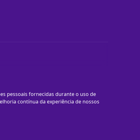
es pessoais fornecidas durante o uso de
elhoria contínua da experiência de nossos