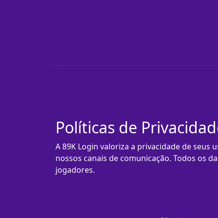
Políticas de Privacida
A 89K Login valoriza a privacidade de seus
nossos canais de comunicação. Todos os dad
jogadores.