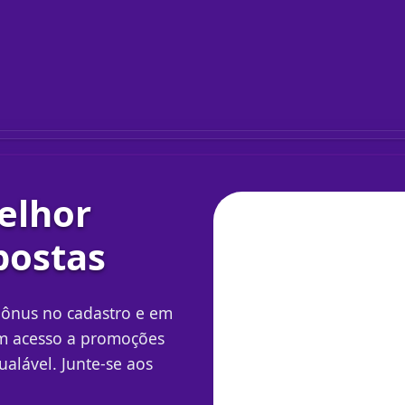
elhor
postas
bônus no cadastro e em
em acesso a promoções
ualável. Junte-se aos