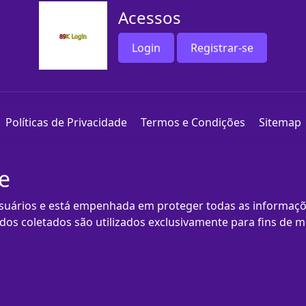
Acessos
Login
Registrar-se
Políticas de Privacidade
Termos e Condições
Sitemap
de
 usuários e está empenhada em proteger todas as informaçõ
os coletados são utilizados exclusivamente para fins de m