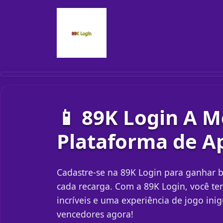
📱 89K Login A M
Plataforma de A
Cadastre-se na 89K Login para ganhar 
cada recarga. Com a 89K Login, você t
incríveis e uma experiência de jogo inig
vencedores agora!