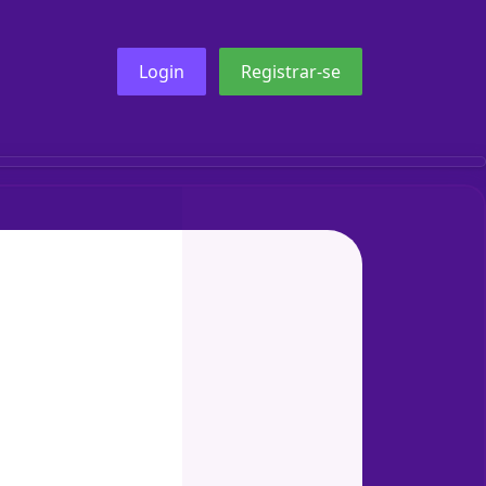
Login
Registrar-se