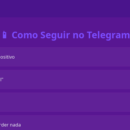
📱 Como Seguir no Telegram
ositivo
l"
erder nada