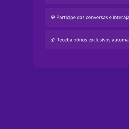
💬 Participe das conversas e interaj
🎁 Receba bônus exclusivos autom