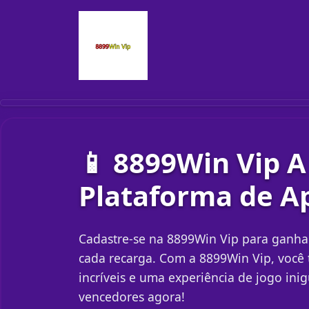
📱 8899Win Vip 
Plataforma de A
Cadastre-se na 8899Win Vip para ganha
cada recarga. Com a 8899Win Vip, você
incríveis e uma experiência de jogo inig
vencedores agora!