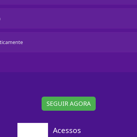
a
aticamente
SEGUIR AGORA
Acessos