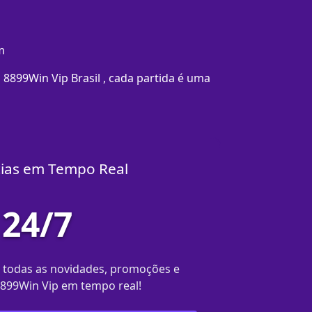
m
 8899Win Vip Brasil , cada partida é uma
cias em Tempo Real
24/7
e todas as novidades, promoções e
8899Win Vip em tempo real!