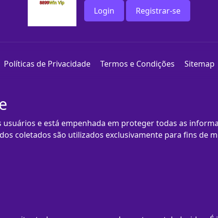
Login
Registrar-se
Políticas de Privacidade
Termos e Condições
Sitemap
de
us usuários e está empenhada em proteger todas as inform
os coletados são utilizados exclusivamente para fins de m