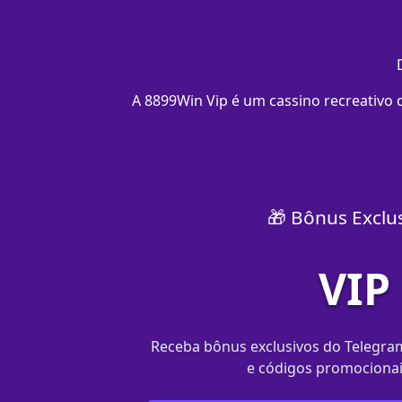
A 8899Win Vip é um cassino recreativo d
🎁 Bônus Exclu
VIP
Receba bônus exclusivos do Telegra
e códigos promocionai