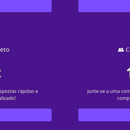
reto
👥 
t
espostas rápidas e
Junte-se a uma com
lizado!
compa
e