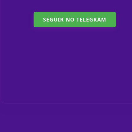
SEGUIR NO TELEGRAM