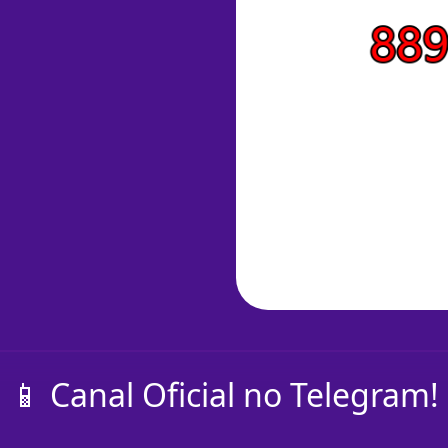
📱 Canal Oficial no Telegram!