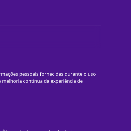
ormações pessoais fornecidas durante o uso
e melhoria contínua da experiência de