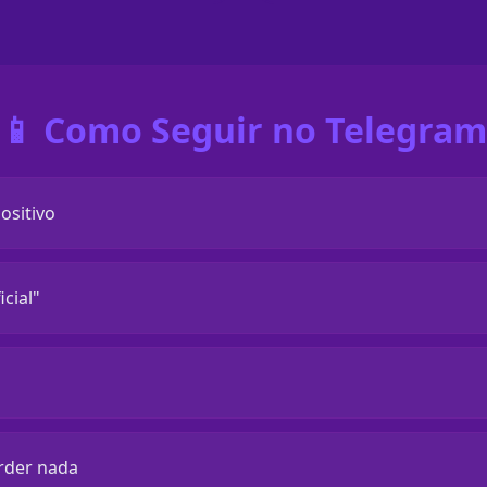
📱 Como Seguir no Telegram
ositivo
cial"
erder nada