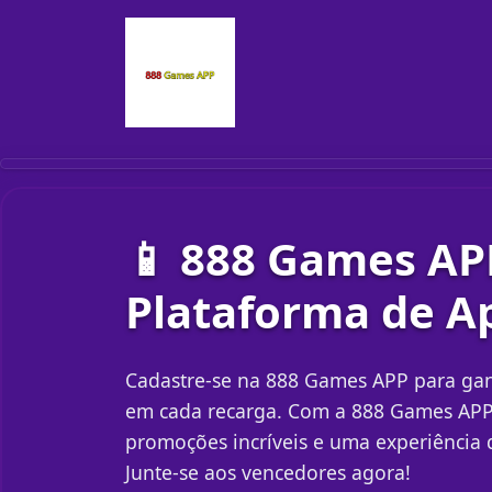
📱 888 Games AP
Plataforma de A
Cadastre-se na 888 Games APP para gan
em cada recarga. Com a 888 Games APP,
promoções incríveis e uma experiência d
Junte-se aos vencedores agora!