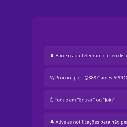
📱 Baixe o app Telegram no seu disp
🔍 Procure por "@888 Games APPOfi
👆 Toque em "Entrar" ou "Join"
🔔 Ative as notificações para não p