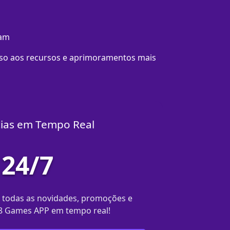
ram
sso aos recursos e aprimoramentos mais
cias em Tempo Real
24/7
e todas as novidades, promoções e
8 Games APP em tempo real!