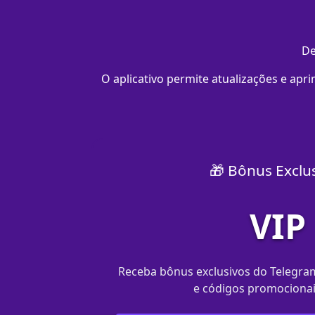
De
O aplicativo permite atualizações e ap
🎁 Bônus Exclu
VIP
Receba bônus exclusivos do Telegra
e códigos promocionai