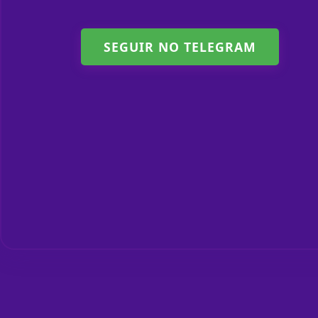
SEGUIR NO TELEGRAM