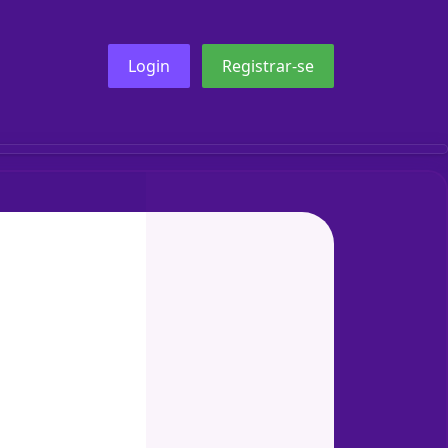
Login
Registrar-se