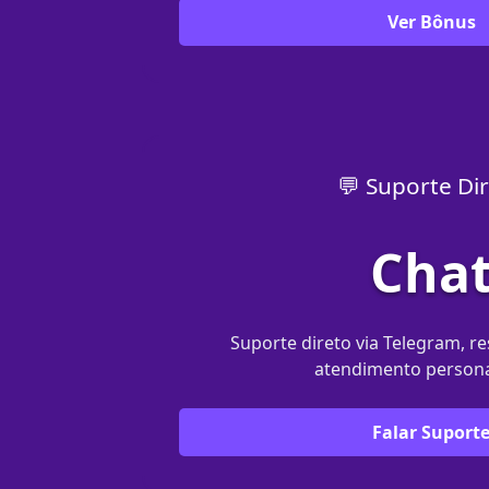
Ver Bônus
💬 Suporte Di
Cha
Suporte direto via Telegram, r
atendimento persona
Falar Suport