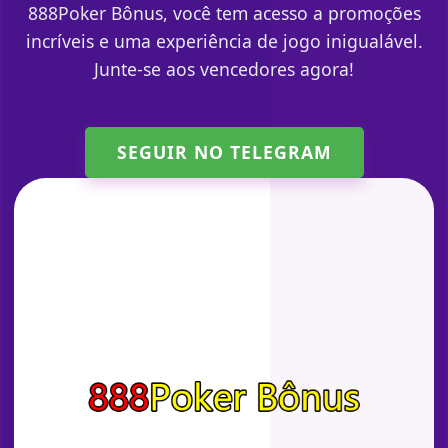
888Poker Bônus, você tem acesso a promoções
incríveis e uma experiência de jogo inigualável.
Junte-se aos vencedores agora!
SEGUIR NO TELEGRAM