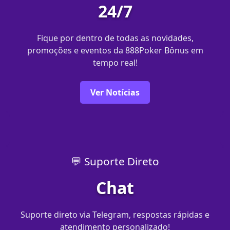
24/7
Fique por dentro de todas as novidades,
promoções e eventos da 888Poker Bônus em
tempo real!
Ver Notícias
💬 Suporte Direto
Chat
Suporte direto via Telegram, respostas rápidas e
atendimento personalizado!