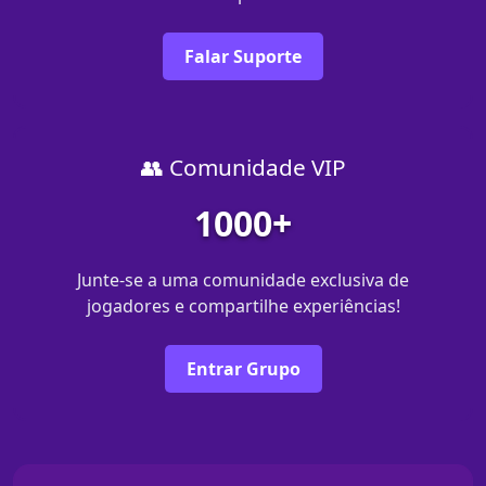
Falar Suporte
👥 Comunidade VIP
1000+
Junte-se a uma comunidade exclusiva de
jogadores e compartilhe experiências!
Entrar Grupo