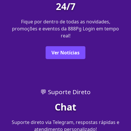
24/7
Fique por dentro de todas as novidades,
promoções e eventos da 888Pg Login em tempo
real!
Ver Notícias
💬 Suporte Direto
Chat
Suporte direto via Telegram, respostas rápidas e
atendimento personalizado!