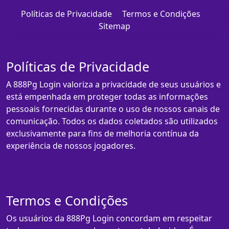
Políticas de Privacidade
Termos e Condições
Sitemap
Políticas de Privacidade
A 888Pg Login valoriza a privacidade de seus usuários e
está empenhada em proteger todas as informações
pessoais fornecidas durante o uso de nossos canais de
comunicação. Todos os dados coletados são utilizados
exclusivamente para fins de melhoria contínua da
experiência de nossos jogadores.
Termos e Condições
Os usuários da 888Pg Login concordam em respeitar