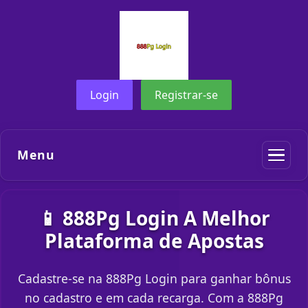
Login
Registrar-se
Menu
📱 888Pg Login A Melhor
Plataforma de Apostas
Cadastre-se na 888Pg Login para ganhar bônus
no cadastro e em cada recarga. Com a 888Pg