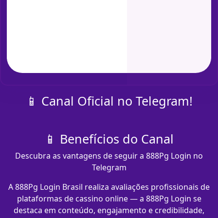
📱 Canal Oficial no Telegram!
📱 Benefícios do Canal
Descubra as vantagens de seguir a 888Pg Login no
Telegram
A 888Pg Login Brasil realiza avaliações profissionais de
plataformas de cassino online — a 888Pg Login se
destaca em conteúdo, engajamento e credibilidade,