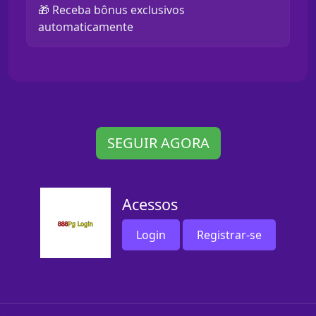
🎁 Receba bônus exclusivos
automaticamente
SEGUIR AGORA
Acessos
Login
Registrar-se