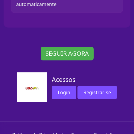
automaticamente
SEGUIR AGORA
Acessos
Login
Registrar-se