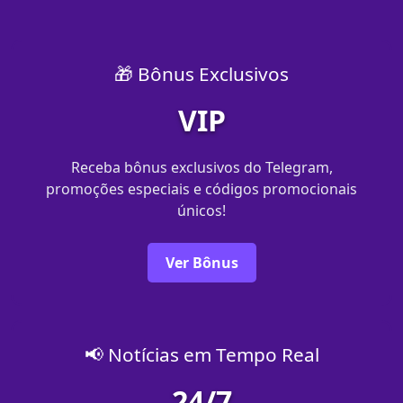
🎁 Bônus Exclusivos
VIP
Receba bônus exclusivos do Telegram,
promoções especiais e códigos promocionais
únicos!
Ver Bônus
📢 Notícias em Tempo Real
24/7