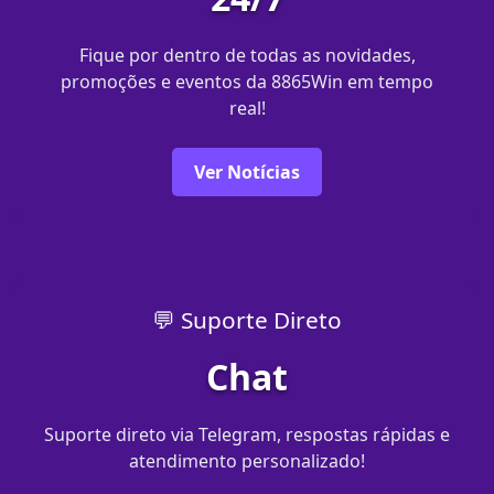
Fique por dentro de todas as novidades,
promoções e eventos da 8865Win em tempo
real!
Ver Notícias
💬 Suporte Direto
Chat
Suporte direto via Telegram, respostas rápidas e
atendimento personalizado!