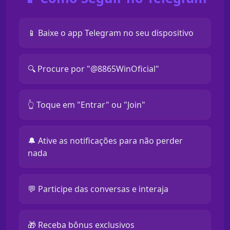
📱 Baixe o app Telegram no seu dispositivo
🔍 Procure por "@8865WinOficial"
👆 Toque em "Entrar" ou "Join"
🔔 Ative as notificações para não perder
nada
💬 Participe das conversas e interaja
🎁 Receba bônus exclusivos