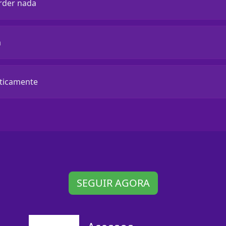
erder nada
a
aticamente
SEGUIR AGORA