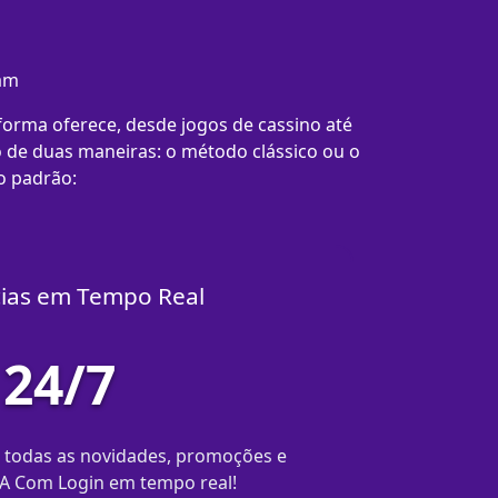
ram
forma oferece, desde jogos de cassino até
o de duas maneiras: o método clássico ou o
o padrão:
cias em Tempo Real
24/7
e todas as novidades, promoções e
A Com Login em tempo real!