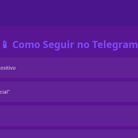
📱 Como Seguir no Telegram
ositivo
ial"