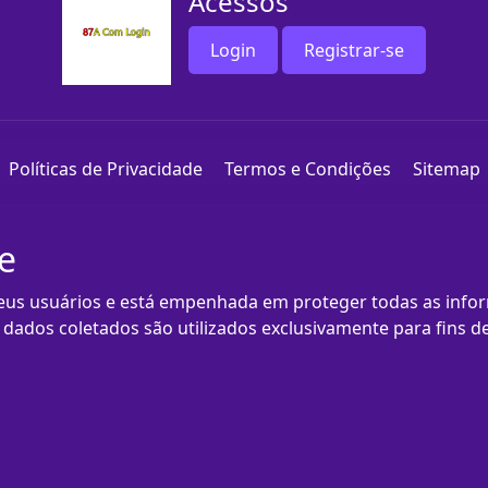
Acessos
Login
Registrar-se
Políticas de Privacidade
Termos e Condições
Sitemap
de
seus usuários e está empenhada em proteger todas as info
dados coletados são utilizados exclusivamente para fins d