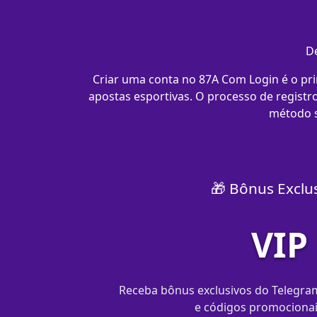
De
Criar uma conta no 87A Com Login é o pri
apostas esportivas. O processo de registr
método s
🎁 Bônus Exclu
VIP
Receba bônus exclusivos do Telegra
e códigos promocionai