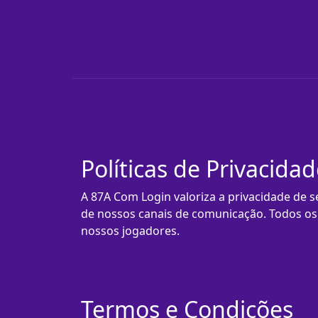
Políticas de Privacida
A 87A Com Login valoriza a privacidade de 
de nossos canais de comunicação. Todos os 
nossos jogadores.
Termos e Condições