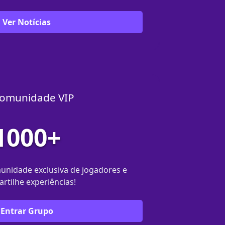
Ver Notícias
Comunidade VIP
1000+
unidade exclusiva de jogadores e
rtilhe experiências!
Entrar Grupo