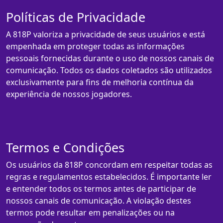
Políticas de Privacidade
A 818P valoriza a privacidade de seus usuários e está
empenhada em proteger todas as informações
pessoais fornecidas durante o uso de nossos canais de
comunicação. Todos os dados coletados são utilizados
exclusivamente para fins de melhoria contínua da
experiência de nossos jogadores.
Termos e Condições
Os usuários da 818P concordam em respeitar todas as
regras e regulamentos estabelecidos. É importante ler
e entender todos os termos antes de participar de
nossos canais de comunicação. A violação destes
termos pode resultar em penalizações ou na