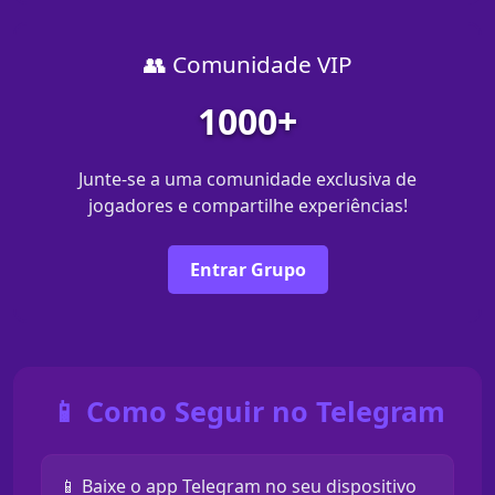
👥 Comunidade VIP
1000+
Junte-se a uma comunidade exclusiva de
jogadores e compartilhe experiências!
Entrar Grupo
📱 Como Seguir no Telegram
📱 Baixe o app Telegram no seu dispositivo