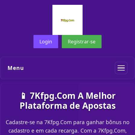
Login
Registrar-se
Menu
📱 7Kfpg.Com A Melhor
Plataforma de Apostas
Cadastre-se na 7Kfpg.Com para ganhar bônus no
cadastro e em cada recarga. Com a 7Kfpg.Com,