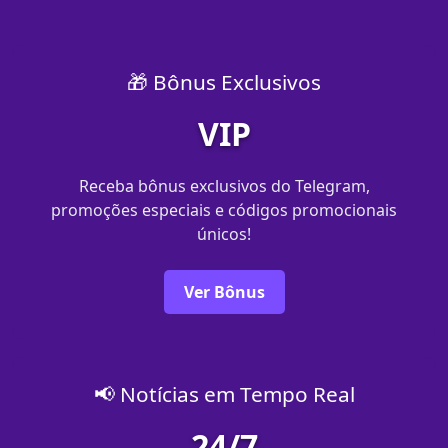
🎁 Bônus Exclusivos
VIP
Receba bônus exclusivos do Telegram,
promoções especiais e códigos promocionais
únicos!
Ver Bônus
📢 Notícias em Tempo Real
24/7