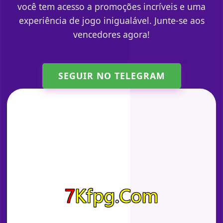
você tem acesso a promoções incríveis e uma
experiência de jogo inigualável. Junte-se aos
vencedores agora!
SEGUIR NO TELEGRAM