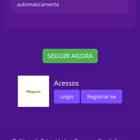
automaticamente
SEGUIR AGORA
Acessos
Login
Registrar-se