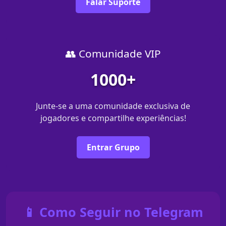
Falar Suporte
👥 Comunidade VIP
1000+
Junte-se a uma comunidade exclusiva de
jogadores e compartilhe experiências!
Entrar Grupo
📱 Como Seguir no Telegram