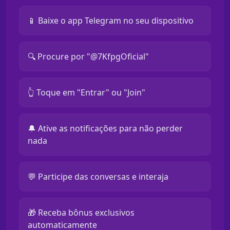
📱 Baixe o app Telegram no seu dispositivo
🔍 Procure por "@7KfpgOficial"
👆 Toque em "Entrar" ou "Join"
🔔 Ative as notificações para não perder
nada
💬 Participe das conversas e interaja
🎁 Receba bônus exclusivos
automaticamente