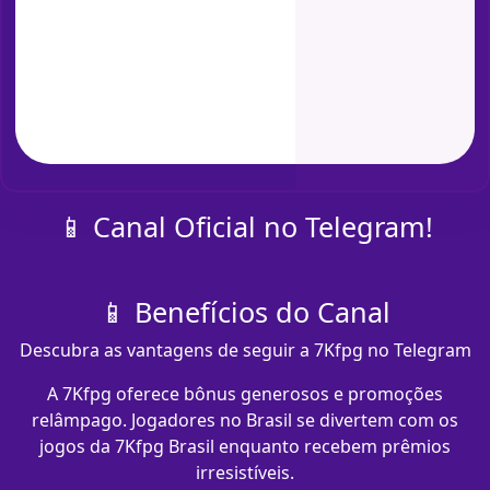
📱 Canal Oficial no Telegram!
📱 Benefícios do Canal
Descubra as vantagens de seguir a 7Kfpg no Telegram
A 7Kfpg oferece bônus generosos e promoções
relâmpago. Jogadores no Brasil se divertem com os
jogos da 7Kfpg Brasil enquanto recebem prêmios
irresistíveis.