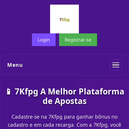
Login
Registrar-se
Menu
📱 7Kfpg A Melhor Plataforma
de Apostas
Cadastre-se na 7Kfpg para ganhar bônus no
cadastro e em cada recarga. Com a 7Kfpg, você