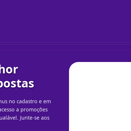
hor
postas
nus no cadastro e em
 acesso a promoções
ualável. Junte-se aos