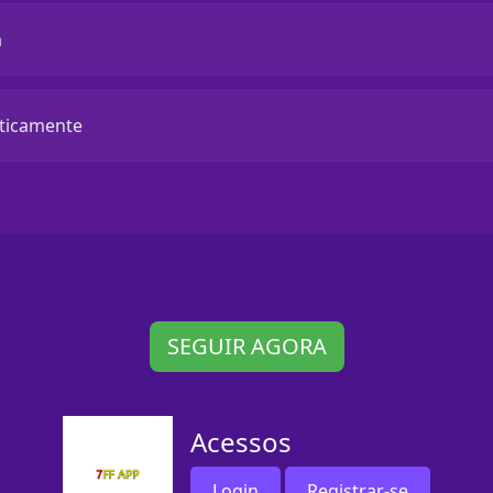
a
aticamente
SEGUIR AGORA
Acessos
Login
Registrar-se