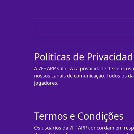
Políticas de Privacida
A 7FF APP valoriza a privacidade de seus u
nossos canais de comunicação. Todos os dad
jogadores.
Termos e Condições
Os usuários da 7FF APP concordam em respei