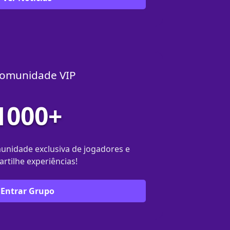
Comunidade VIP
1000+
unidade exclusiva de jogadores e
rtilhe experiências!
Entrar Grupo