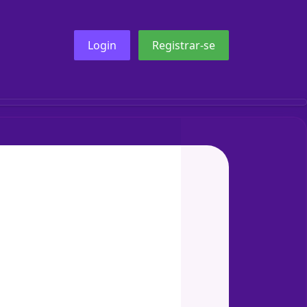
Login
Registrar-se