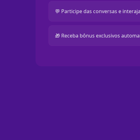
💬 Participe das conversas e interaj
🎁 Receba bônus exclusivos autom