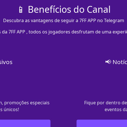
📱 Benefícios do Canal
Descubra as vantagens de seguir a 7FF APP no Telegram
da 7FF APP , todos os jogadores desfrutam de uma experiên
sivos
📢 Notí
m, promoções especiais
Fique por dentro d
s únicos!
eventos d