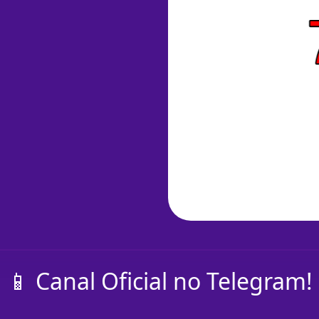
📱 Canal Oficial no Telegram!