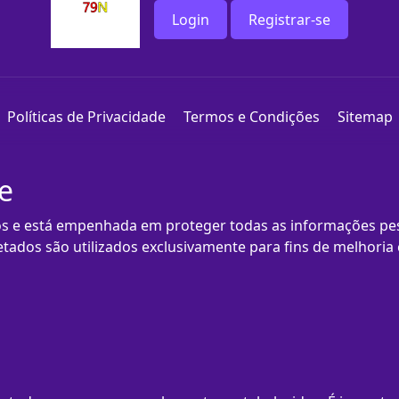
Login
Registrar-se
Políticas de Privacidade
Termos e Condições
Sitemap
de
ios e está empenhada em proteger todas as informações pe
tados são utilizados exclusivamente para fins de melhoria