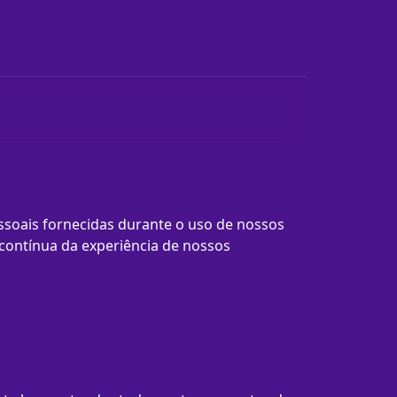
ssoais fornecidas durante o uso de nossos
 contínua da experiência de nossos