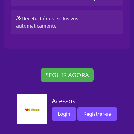
🎁 Receba bônus exclusivos
automaticamente
SEGUIR AGORA
Acessos
Login
Registrar-se