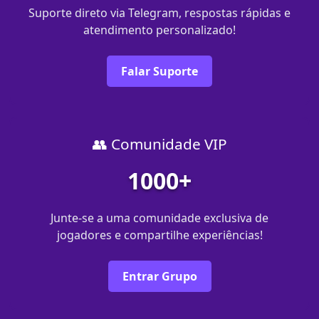
Suporte direto via Telegram, respostas rápidas e
atendimento personalizado!
Falar Suporte
👥 Comunidade VIP
1000+
Junte-se a uma comunidade exclusiva de
jogadores e compartilhe experiências!
Entrar Grupo