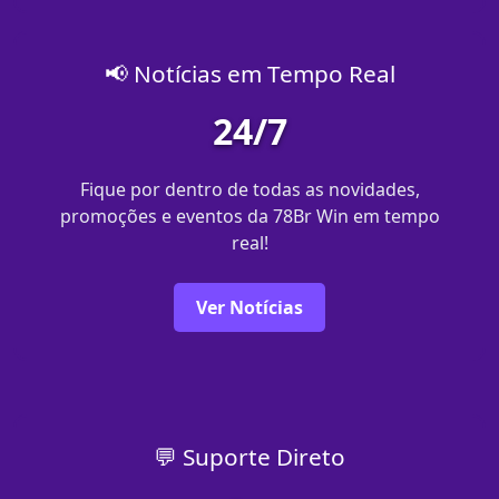
📢 Notícias em Tempo Real
24/7
Fique por dentro de todas as novidades,
promoções e eventos da 78Br Win em tempo
real!
Ver Notícias
💬 Suporte Direto