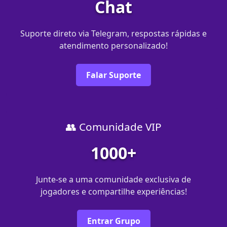
Chat
Suporte direto via Telegram, respostas rápidas e
atendimento personalizado!
Falar Suporte
👥 Comunidade VIP
1000+
Junte-se a uma comunidade exclusiva de
jogadores e compartilhe experiências!
Entrar Grupo