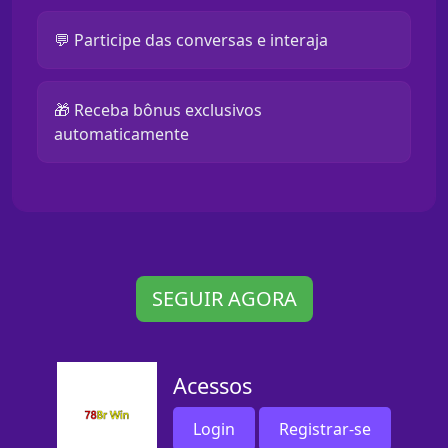
💬 Participe das conversas e interaja
🎁 Receba bônus exclusivos
automaticamente
SEGUIR AGORA
Acessos
Login
Registrar-se