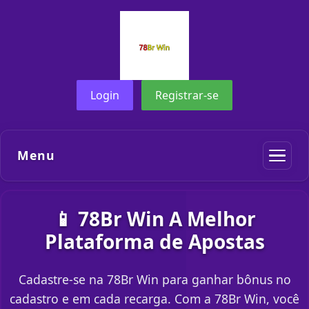
Login
Registrar-se
Menu
📱 78Br Win A Melhor
Plataforma de Apostas
Cadastre-se na 78Br Win para ganhar bônus no
cadastro e em cada recarga. Com a 78Br Win, você