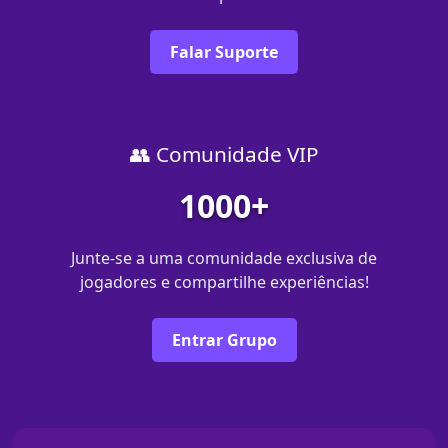
Falar Suporte
👥 Comunidade VIP
1000+
Junte-se a uma comunidade exclusiva de
jogadores e compartilhe experiências!
Entrar Grupo