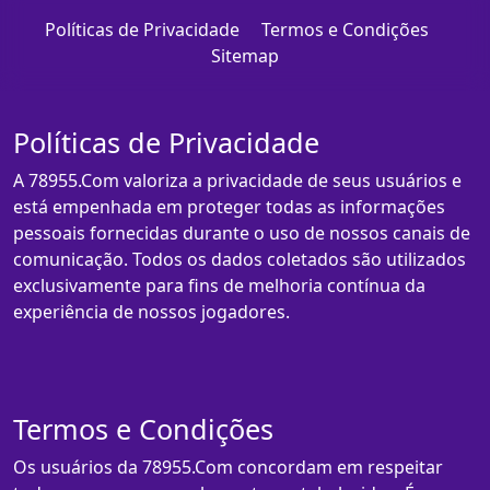
Políticas de Privacidade
Termos e Condições
Sitemap
Políticas de Privacidade
A 78955.Com valoriza a privacidade de seus usuários e
está empenhada em proteger todas as informações
pessoais fornecidas durante o uso de nossos canais de
comunicação. Todos os dados coletados são utilizados
exclusivamente para fins de melhoria contínua da
experiência de nossos jogadores.
Termos e Condições
Os usuários da 78955.Com concordam em respeitar