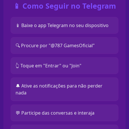
📱 Como Seguir no Telegram
📱 Baixe o app Telegram no seu dispositivo
🔍 Procure por "@787 GamesOficial"
👆 Toque em "Entrar" ou "Join"
🔔 Ative as notificações para não perder
nada
💬 Participe das conversas e interaja