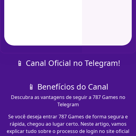
📱 Canal Oficial no Telegram!
📱 Benefícios do Canal
Descubra as vantagens de seguir a 787 Games no
Telegram
Se você deseja entrar 787 Games de forma segura e
rápida, chegou ao lugar certo. Neste artigo, vamos
explicar tudo sobre o processo de login no site oficial