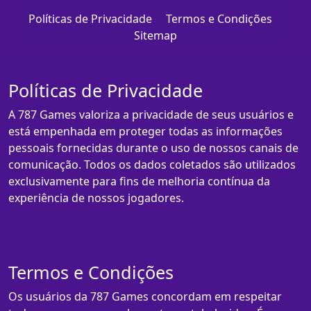
Políticas de Privacidade
Termos e Condições
Sitemap
Políticas de Privacidade
A 787 Games valoriza a privacidade de seus usuários e
está empenhada em proteger todas as informações
pessoais fornecidas durante o uso de nossos canais de
comunicação. Todos os dados coletados são utilizados
exclusivamente para fins de melhoria contínua da
experiência de nossos jogadores.
Termos e Condições
Os usuários da 787 Games concordam em respeitar