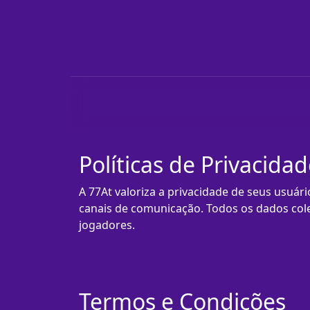
Políticas de Privacida
A 77At valoriza a privacidade de seus usuá
canais de comunicação. Todos os dados cole
jogadores.
Termos e Condições