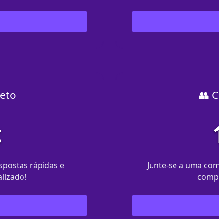
reto
👥 
t
espostas rápidas e
Junte-se a uma com
lizado!
compa
e