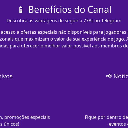
📱 Benefícios do Canal
Descubra as vantagens de seguir a 77At no Telegram
acesso a ofertas especiais não disponíveis para jogadores
 sazonais que maximizam o valor da sua experiência de jog
adas para oferecer o melhor valor possível aos membros des
sivos
📢 Notí
m, promoções especiais
Fique por dentro d
s únicos!
eventos 