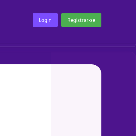
Login
Registrar-se