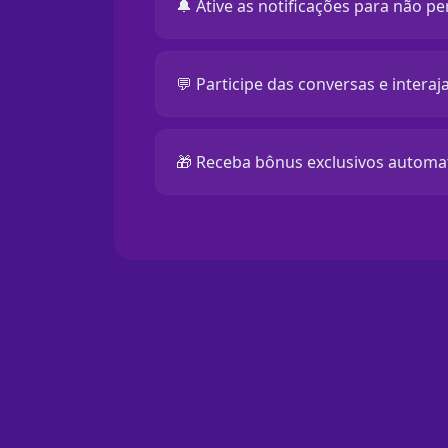
🔔 Ative as notificações para não p
💬 Participe das conversas e interaj
🎁 Receba bônus exclusivos autom