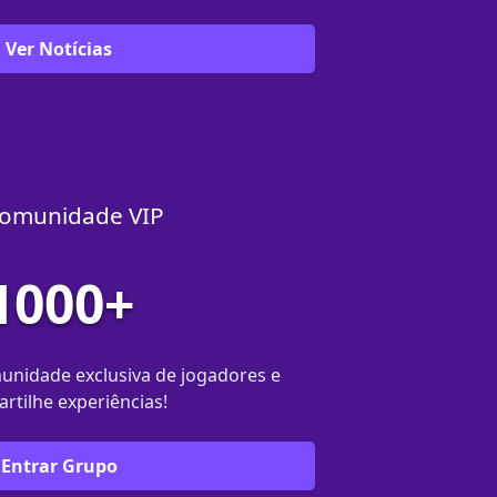
Ver Notícias
Comunidade VIP
1000+
unidade exclusiva de jogadores e
rtilhe experiências!
Entrar Grupo