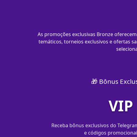
As promoções exclusivas Bronze oferecem 
temáticos, torneios exclusivos e ofertas
selecion
🎁 Bônus Exclu
VIP
Receba bônus exclusivos do Telegra
e códigos promocionai