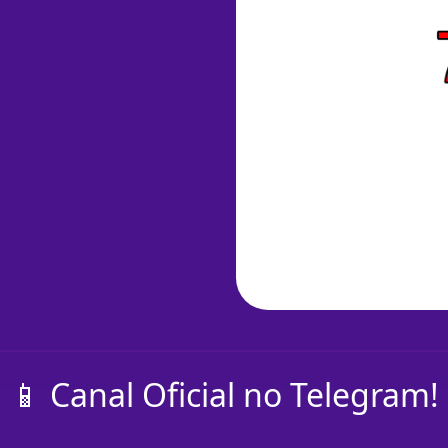
📱 Canal Oficial no Telegram!