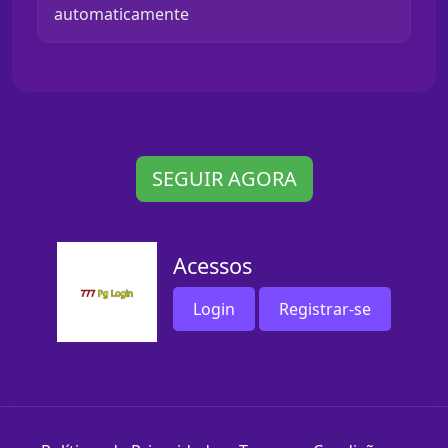
automaticamente
SEGUIR AGORA
Acessos
Login
Registrar-se