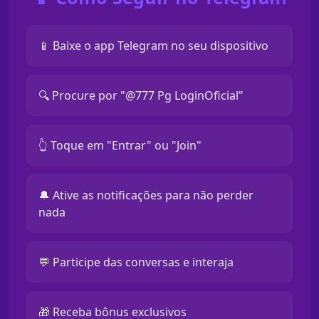
📱 Baixe o app Telegram no seu dispositivo
🔍 Procure por "@777 Pg LoginOficial"
👆 Toque em "Entrar" ou "Join"
🔔 Ative as notificações para não perder
nada
💬 Participe das conversas e interaja
🎁 Receba bônus exclusivos