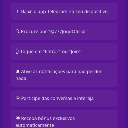
📱 Baixe o app Telegram no seu dispositivo
🔍 Procure por "@777JogoOficial"
👆 Toque em "Entrar" ou "Join"
🔔 Ative as notificações para não perder
nada
💬 Participe das conversas e interaja
🎁 Receba bônus exclusivos
automaticamente