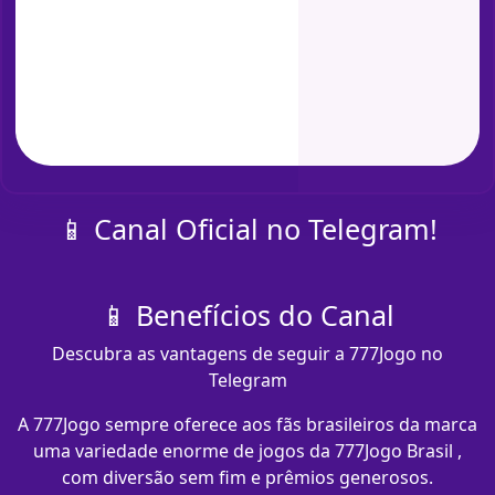
📱 Canal Oficial no Telegram!
📱 Benefícios do Canal
Descubra as vantagens de seguir a 777Jogo no
Telegram
A 777Jogo sempre oferece aos fãs brasileiros da marca
uma variedade enorme de jogos da 777Jogo Brasil ,
com diversão sem fim e prêmios generosos.