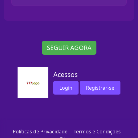
SEGUIR AGORA
Acessos
Login
Registrar-se
Políticas de Privacidade
Termos e Condições