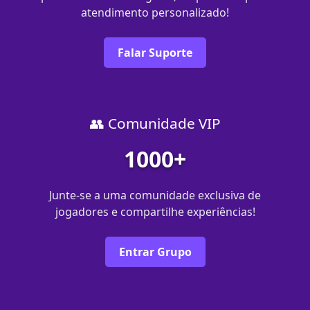
atendimento personalizado!
Falar Suporte
👥 Comunidade VIP
1000+
Junte-se a uma comunidade exclusiva de
jogadores e compartilhe experiências!
Entrar Grupo