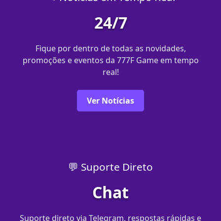
24/7
Fique por dentro de todas as novidades,
promoções e eventos da 777F Game em tempo
real!
Ver Notícias
💬 Suporte Direto
Chat
Suporte direto via Telegram, respostas rápidas e