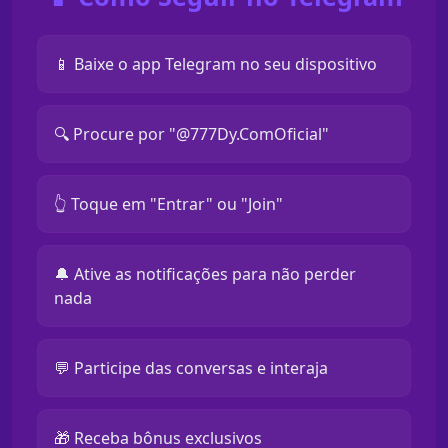
📱 Baixe o app Telegram no seu dispositivo
🔍 Procure por "@777Dy.ComOficial"
👆 Toque em "Entrar" ou "Join"
🔔 Ative as notificações para não perder
nada
💬 Participe das conversas e interaja
🎁 Receba bônus exclusivos