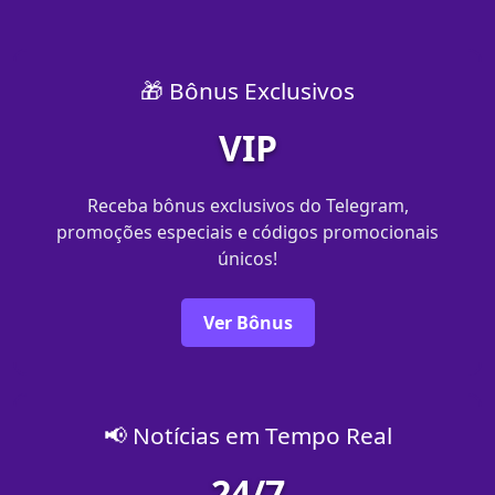
🎁 Bônus Exclusivos
VIP
Receba bônus exclusivos do Telegram,
promoções especiais e códigos promocionais
únicos!
Ver Bônus
📢 Notícias em Tempo Real
24/7