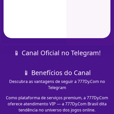
📱 Canal Oficial no Telegram!
📱 Benefícios do Canal
Descubra as vantagens de seguir a 777Dy.Com no
Telegram
Como plataforma de serviços premium, a 777Dy.Com
oferece atendimento VIP — a 777Dy.Com Brasil dita
tendência no universo dos jogos online.