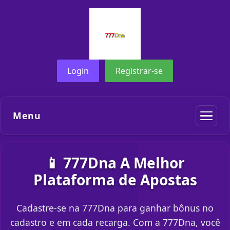
Login
Registrar-se
Menu
📱 777Dna A Melhor
Plataforma de Apostas
Cadastre-se na 777Dna para ganhar bônus no
cadastro e em cada recarga. Com a 777Dna, você