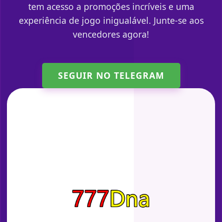
tem acesso a promoções incríveis e uma
experiência de jogo inigualável. Junte-se aos
vencedores agora!
SEGUIR NO TELEGRAM