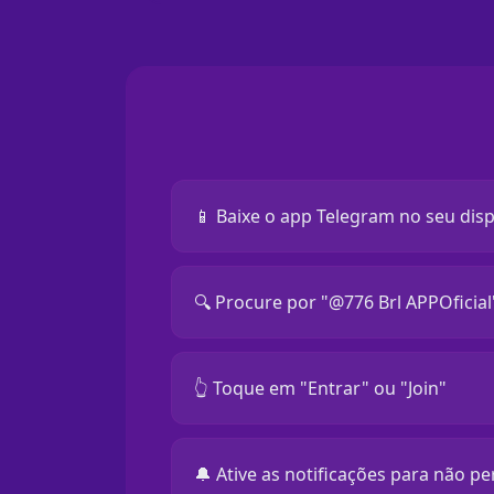
📱 Baixe o app Telegram no seu disp
🔍 Procure por "@776 Brl APPOficial
👆 Toque em "Entrar" ou "Join"
🔔 Ative as notificações para não p