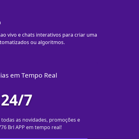
m
ao vivo e chats interativos para criar uma
utomatizados ou algoritmos.
cias em Tempo Real
24/7
e todas as novidades, promoções e
776 Brl APP em tempo real!