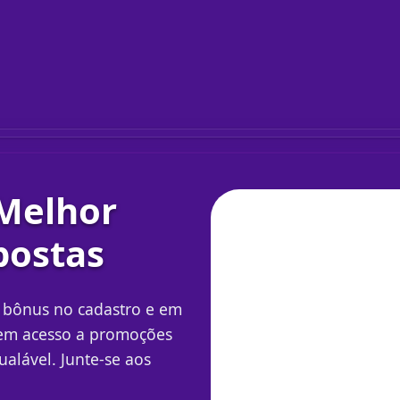
 Melhor
postas
r bônus no cadastro e em
tem acesso a promoções
ualável. Junte-se aos