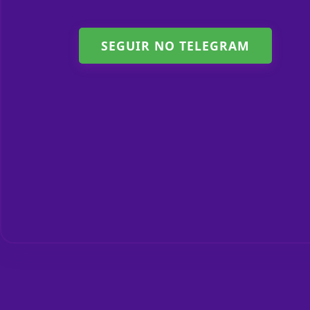
SEGUIR NO TELEGRAM