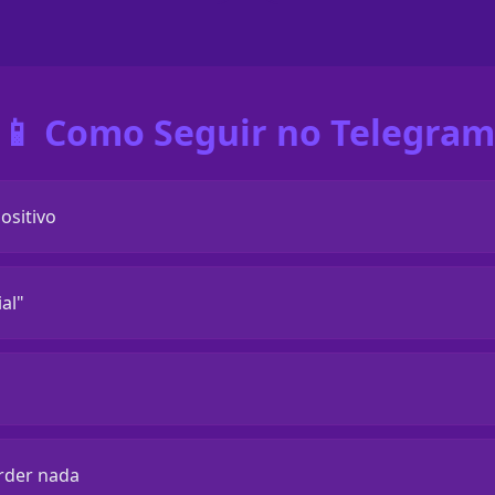
📱 Como Seguir no Telegram
ositivo
al"
erder nada