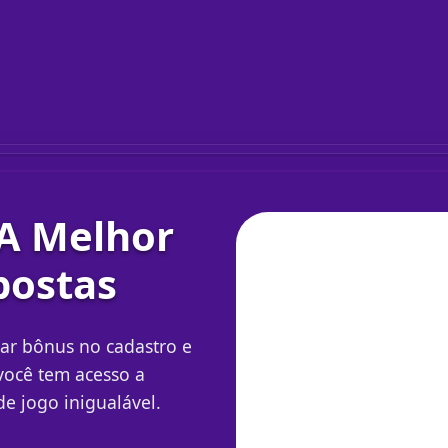
 A Melhor
postas
ar bônus no cadastro e
você tem acesso a
e jogo inigualável.