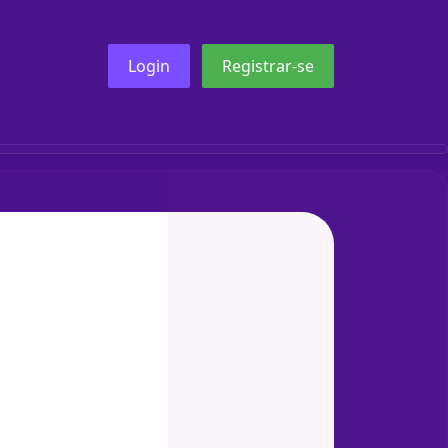
Login
Registrar-se