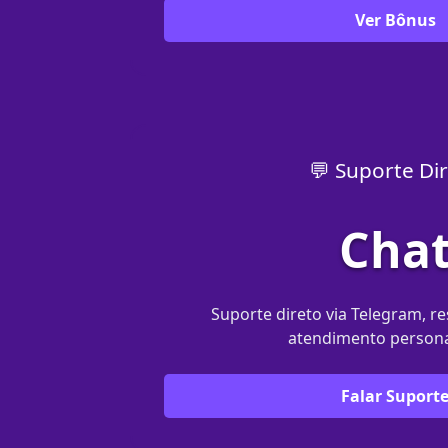
Ver Bônus
💬 Suporte Di
Cha
Suporte direto via Telegram, r
atendimento persona
Falar Suport