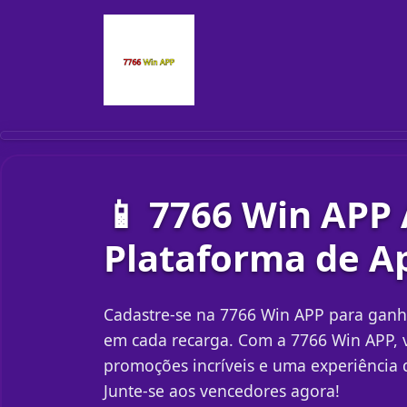
📱 7766 Win APP
Plataforma de A
Cadastre-se na 7766 Win APP para ganh
em cada recarga. Com a 7766 Win APP, 
promoções incríveis e uma experiência d
Junte-se aos vencedores agora!