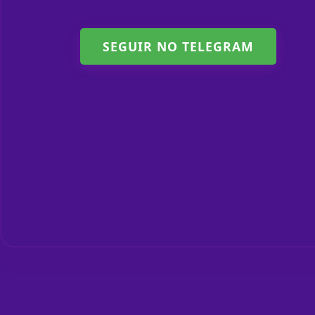
SEGUIR NO TELEGRAM