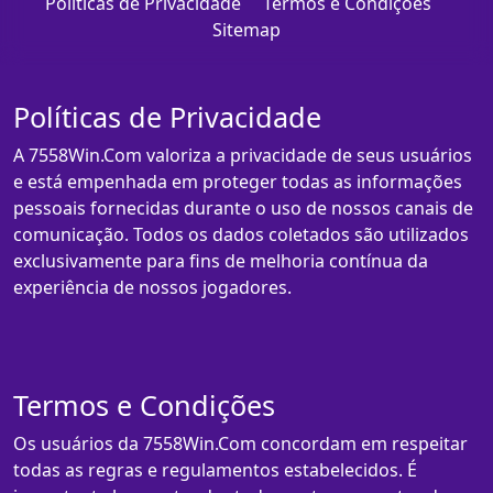
Políticas de Privacidade
Termos e Condições
Sitemap
Políticas de Privacidade
A 7558Win.Com valoriza a privacidade de seus usuários
e está empenhada em proteger todas as informações
pessoais fornecidas durante o uso de nossos canais de
comunicação. Todos os dados coletados são utilizados
exclusivamente para fins de melhoria contínua da
experiência de nossos jogadores.
Termos e Condições
Os usuários da 7558Win.Com concordam em respeitar
todas as regras e regulamentos estabelecidos. É