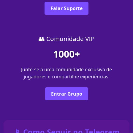
Falar Suporte
👥 Comunidade VIP
1000+
Junte-se a uma comunidade exclusiva de
jogadores e compartilhe experiências!
Entrar Grupo
📱 Como Seguir no Telegram