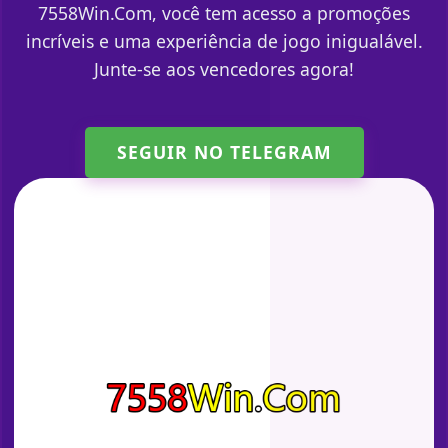
7558Win.Com, você tem acesso a promoções
incríveis e uma experiência de jogo inigualável.
Junte-se aos vencedores agora!
SEGUIR NO TELEGRAM