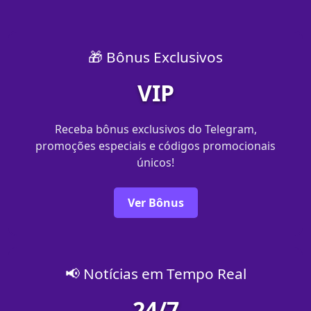
🎁 Bônus Exclusivos
VIP
Receba bônus exclusivos do Telegram,
promoções especiais e códigos promocionais
únicos!
Ver Bônus
📢 Notícias em Tempo Real
24/7