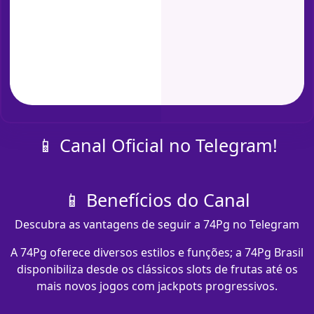
📱 Canal Oficial no Telegram!
📱 Benefícios do Canal
Descubra as vantagens de seguir a 74Pg no Telegram
A 74Pg oferece diversos estilos e funções; a 74Pg Brasil
disponibiliza desde os clássicos slots de frutas até os
mais novos jogos com jackpots progressivos.