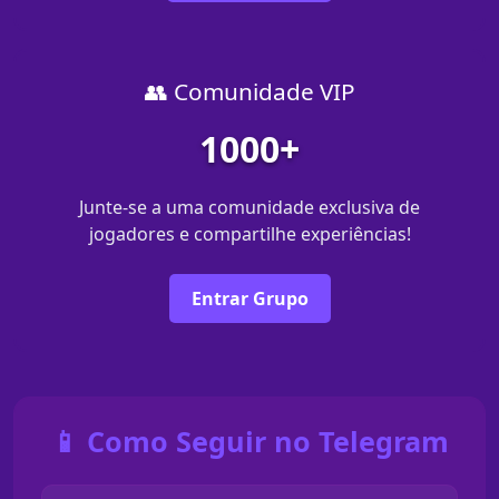
👥 Comunidade VIP
1000+
Junte-se a uma comunidade exclusiva de
jogadores e compartilhe experiências!
Entrar Grupo
📱 Como Seguir no Telegram