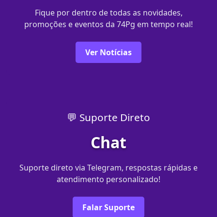
Fique por dentro de todas as novidades,
promoções e eventos da 74Pg em tempo real!
Ver Notícias
💬 Suporte Direto
Chat
Suporte direto via Telegram, respostas rápidas e
atendimento personalizado!
Falar Suporte