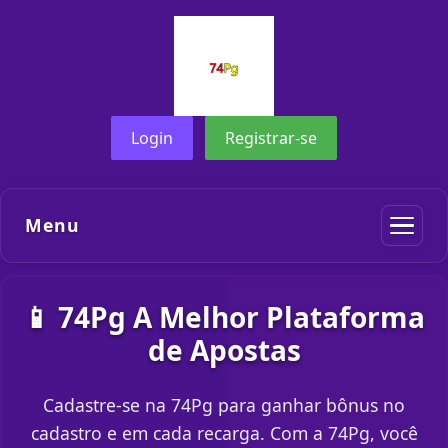
Login
Registrar-se
Menu
📱 74Pg A Melhor Plataforma
de Apostas
Cadastre-se na 74Pg para ganhar bônus no
cadastro e em cada recarga. Com a 74Pg, você