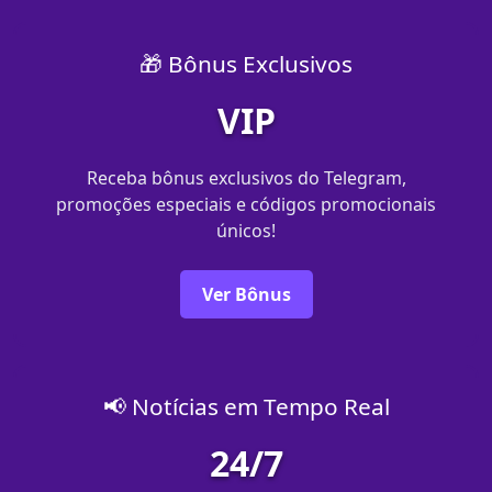
🎁 Bônus Exclusivos
VIP
Receba bônus exclusivos do Telegram,
promoções especiais e códigos promocionais
únicos!
Ver Bônus
📢 Notícias em Tempo Real
24/7