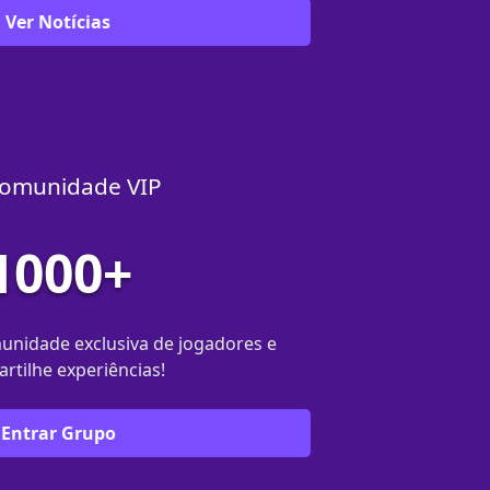
Ver Notícias
Comunidade VIP
1000+
unidade exclusiva de jogadores e
rtilhe experiências!
Entrar Grupo