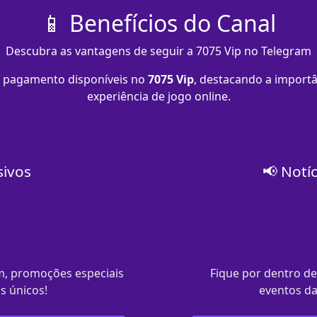
📱 Benefícios do Canal
Descubra as vantagens de seguir a 7075 Vip no Telegram
e pagamento disponíveis no
7075 Vip
, destacando a importâ
experiência de jogo online.
sivos
📢 Notí
m, promoções especiais
Fique por dentro d
s únicos!
eventos da