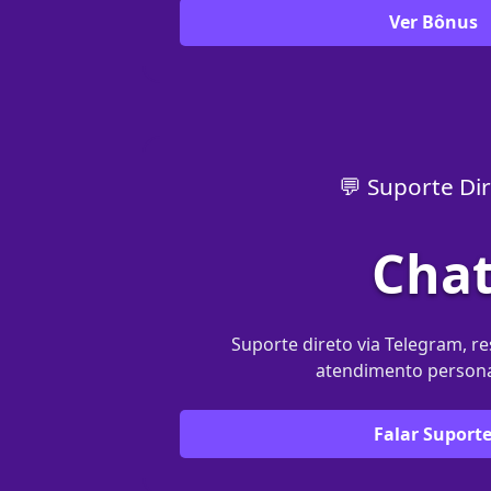
Ver Bônus
💬 Suporte Di
Cha
Suporte direto via Telegram, r
atendimento persona
Falar Suport