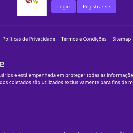
Login
Registrar-se
Políticas de Privacidade
Termos e Condições
Sitemap
de
usuários e está empenhada em proteger todas as informaçõe
os coletados são utilizados exclusivamente para fins de m