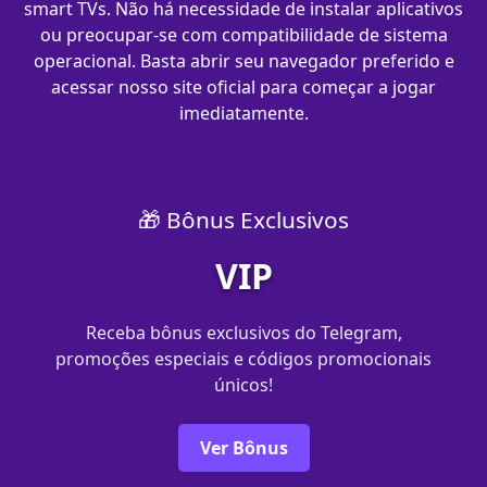
smart TVs. Não há necessidade de instalar aplicativos
ou preocupar-se com compatibilidade de sistema
operacional. Basta abrir seu navegador preferido e
acessar nosso site oficial para começar a jogar
imediatamente.
🎁 Bônus Exclusivos
VIP
Receba bônus exclusivos do Telegram,
promoções especiais e códigos promocionais
únicos!
Ver Bônus