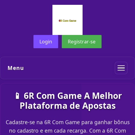
Login
Registrar-se
Menu
📱 6R Com Game A Melhor
Plataforma de Apostas
Cadastre-se na 6R Com Game para ganhar bônus
no cadastro e em cada recarga. Com a 6R Com