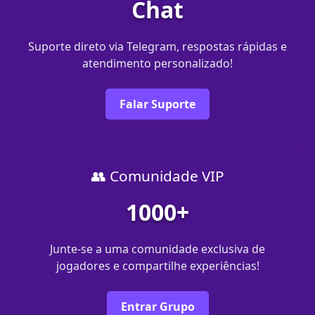
Chat
Suporte direto via Telegram, respostas rápidas e
atendimento personalizado!
Falar Suporte
👥 Comunidade VIP
1000+
Junte-se a uma comunidade exclusiva de
jogadores e compartilhe experiências!
Entrar Grupo