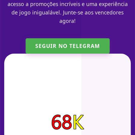
acesso a promoções incríveis e uma experiência
de jogo inigualável. Junte-se aos vencedores
agora!
SEGUIR NO TELEGRAM