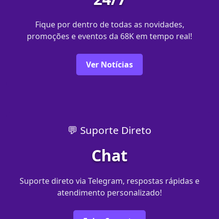
Fique por dentro de todas as novidades,
promoções e eventos da 68K em tempo real!
Ver Notícias
💬 Suporte Direto
Chat
Suporte direto via Telegram, respostas rápidas e
atendimento personalizado!