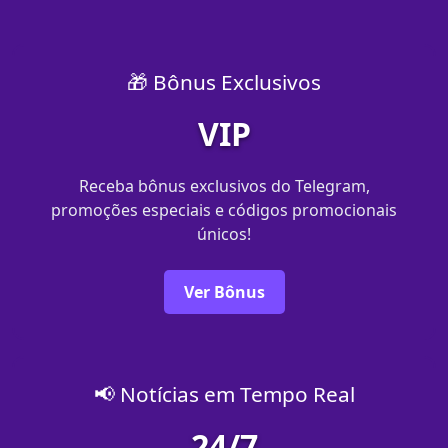
🎁 Bônus Exclusivos
VIP
Receba bônus exclusivos do Telegram,
promoções especiais e códigos promocionais
únicos!
Ver Bônus
📢 Notícias em Tempo Real
24/7