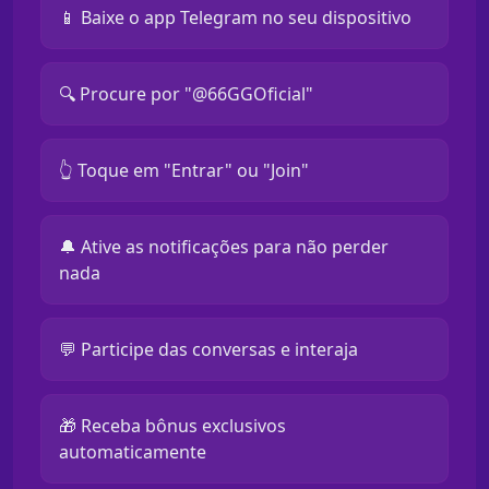
📱 Baixe o app Telegram no seu dispositivo
🔍 Procure por "@66GGOficial"
👆 Toque em "Entrar" ou "Join"
🔔 Ative as notificações para não perder
nada
💬 Participe das conversas e interaja
🎁 Receba bônus exclusivos
automaticamente