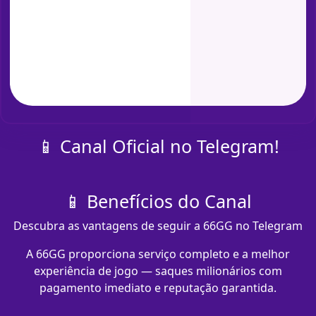
📱 Canal Oficial no Telegram!
📱 Benefícios do Canal
Descubra as vantagens de seguir a 66GG no Telegram
A 66GG proporciona serviço completo e a melhor
experiência de jogo — saques milionários com
pagamento imediato e reputação garantida.