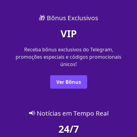
🎁 Bônus Exclusivos
VIP
Receba bônus exclusivos do Telegram,
promoções especiais e códigos promocionais
únicos!
Ver Bônus
📢 Notícias em Tempo Real
24/7