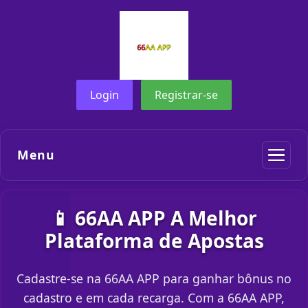
Login
Registrar-se
Menu
📱 66AA APP A Melhor
Plataforma de Apostas
Cadastre-se na 66AA APP para ganhar bônus no
cadastro e em cada recarga. Com a 66AA APP,