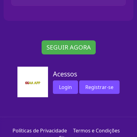
SEGUIR AGORA
Acessos
Login
Registrar-se
Políticas de Privacidade
Termos e Condições