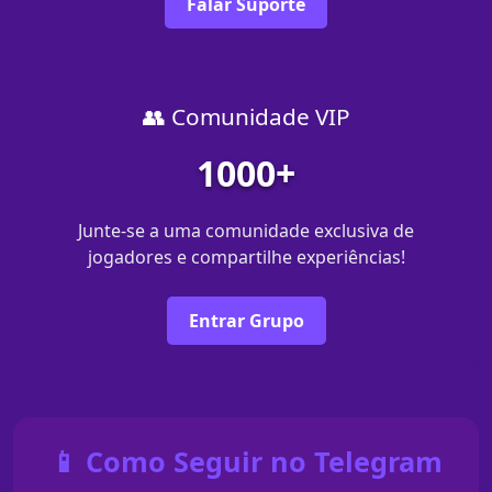
Falar Suporte
👥 Comunidade VIP
1000+
Junte-se a uma comunidade exclusiva de
jogadores e compartilhe experiências!
Entrar Grupo
📱 Como Seguir no Telegram