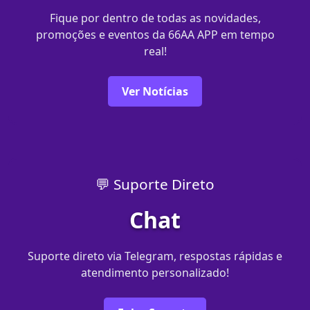
Fique por dentro de todas as novidades,
promoções e eventos da 66AA APP em tempo
real!
Ver Notícias
💬 Suporte Direto
Chat
Suporte direto via Telegram, respostas rápidas e
atendimento personalizado!