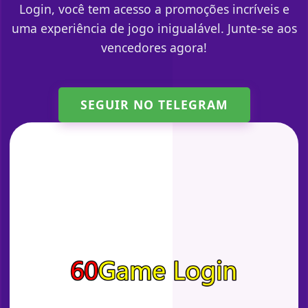
Login, você tem acesso a promoções incríveis e
uma experiência de jogo inigualável. Junte-se aos
vencedores agora!
SEGUIR NO TELEGRAM