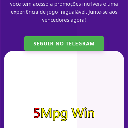
você tem acesso a promoções incríveis e uma
experiência de jogo inigualável. Junte-se aos
vencedores agora!
SEGUIR NO TELEGRAM