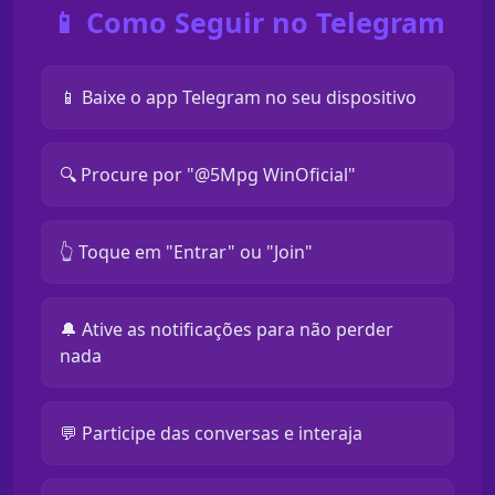
📱 Como Seguir no Telegram
📱 Baixe o app Telegram no seu dispositivo
🔍 Procure por "@5Mpg WinOficial"
👆 Toque em "Entrar" ou "Join"
🔔 Ative as notificações para não perder
nada
💬 Participe das conversas e interaja