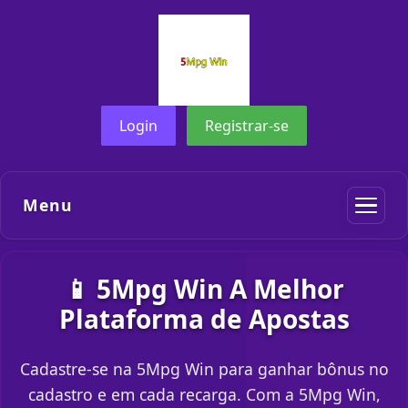
Login
Registrar-se
Menu
📱 5Mpg Win A Melhor
Plataforma de Apostas
Cadastre-se na 5Mpg Win para ganhar bônus no
cadastro e em cada recarga. Com a 5Mpg Win,