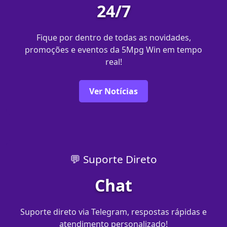
24/7
Fique por dentro de todas as novidades,
promoções e eventos da 5Mpg Win em tempo
real!
Ver Notícias
💬 Suporte Direto
Chat
Suporte direto via Telegram, respostas rápidas e
atendimento personalizado!