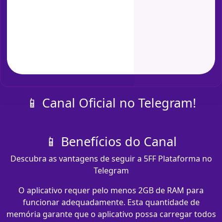
📱 Canal Oficial no Telegram!
📱 Benefícios do Canal
Descubra as vantagens de seguir a 5FF Plataforma no
Telegram
O aplicativo requer pelo menos 2GB de RAM para
funcionar adequadamente. Esta quantidade de
memória garante que o aplicativo possa carregar todos