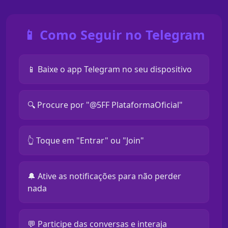
📱 Como Seguir no Telegram
📱 Baixe o app Telegram no seu dispositivo
🔍 Procure por "@5FF PlataformaOficial"
👆 Toque em "Entrar" ou "Join"
🔔 Ative as notificações para não perder
nada
💬 Participe das conversas e interaja