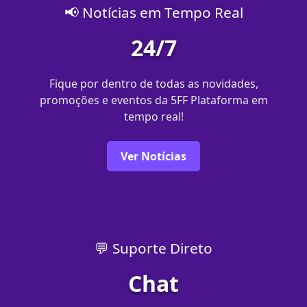
📢 Notícias em Tempo Real
24/7
Fique por dentro de todas as novidades,
promoções e eventos da 5FF Plataforma em
tempo real!
Ver Notícias
💬 Suporte Direto
Chat