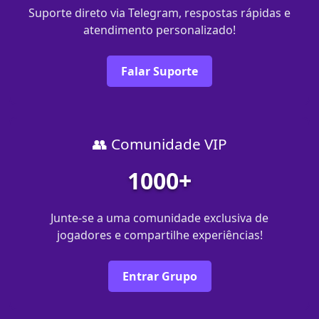
Suporte direto via Telegram, respostas rápidas e
atendimento personalizado!
Falar Suporte
👥 Comunidade VIP
1000+
Junte-se a uma comunidade exclusiva de
jogadores e compartilhe experiências!
Entrar Grupo