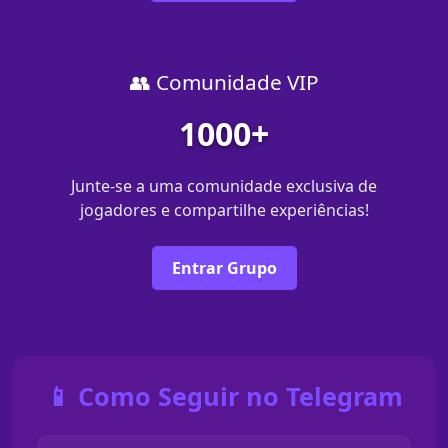
👥 Comunidade VIP
1000+
Junte-se a uma comunidade exclusiva de
jogadores e compartilhe experiências!
Entrar Grupo
📱 Como Seguir no Telegram