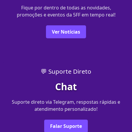
Fique por dentro de todas as novidades,
promoções e eventos da 5FF em tempo real!
Ver Notícias
💬 Suporte Direto
Chat
Suporte direto via Telegram, respostas rápidas e
atendimento personalizado!
Falar Suporte