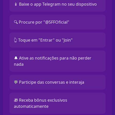
📱 Baixe o app Telegram no seu dispositivo
🔍 Procure por "@5FFOficial"
👆 Toque em "Entrar" ou "Join"
🔔 Ative as notificações para não perder
nada
💬 Participe das conversas e interaja
🎁 Receba bônus exclusivos
automaticamente