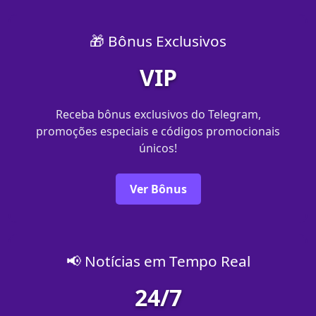
🎁 Bônus Exclusivos
VIP
Receba bônus exclusivos do Telegram,
promoções especiais e códigos promocionais
únicos!
Ver Bônus
📢 Notícias em Tempo Real
24/7