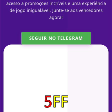
acesso a promoções incríveis e uma experiência
de jogo inigualável. Junte-se aos vencedores
agora!
SEGUIR NO TELEGRAM