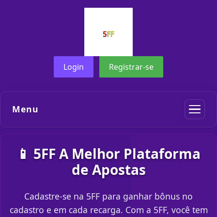
Login
Registrar-se
Menu
📱 5FF A Melhor Plataforma
de Apostas
Cadastre-se na 5FF para ganhar bônus no
cadastro e em cada recarga. Com a 5FF, você tem