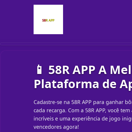
📱 58R APP A Me
Plataforma de A
Cadastre-se na 58R APP para ganhar bô
cada recarga. Com a 58R APP, você tem
incríveis e uma experiência de jogo inig
vencedores agora!