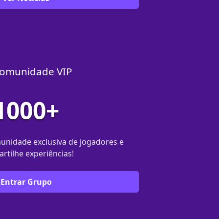
Comunidade VIP
1000+
unidade exclusiva de jogadores e
rtilhe experiências!
Entrar Grupo