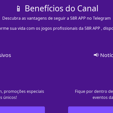
📱 Benefícios do Canal
Descubra as vantagens de seguir a 58R APP no Telegram
me sua vida com os jogos profissionais da 58R APP , dispon
sivos
📢 Notí
m, promoções especiais
Fique por dentro d
s únicos!
eventos d