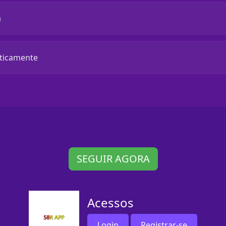
a
aticamente
SEGUIR AGORA
Acessos
Login
Registrar-se