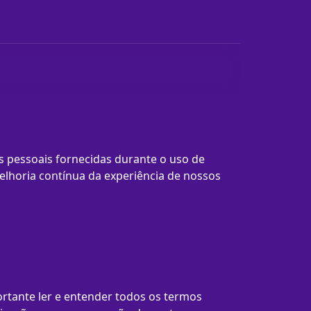
s pessoais fornecidas durante o uso de
elhoria contínua da experiência de nossos
rtante ler e entender todos os termos