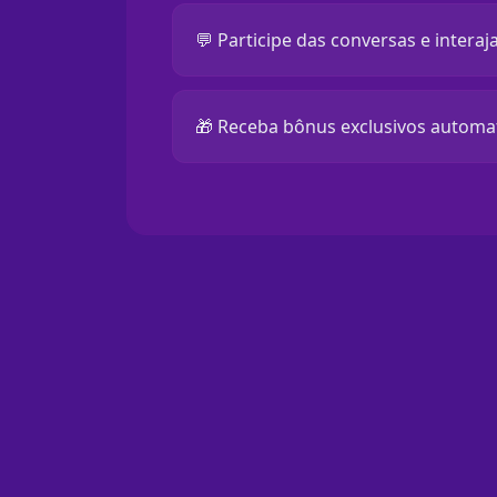
💬 Participe das conversas e interaj
🎁 Receba bônus exclusivos autom