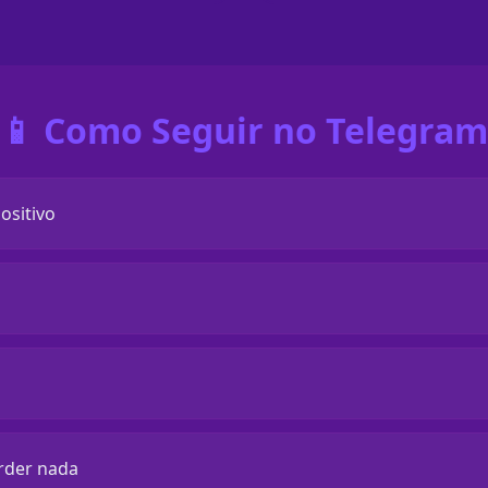
📱 Como Seguir no Telegram
ositivo
erder nada