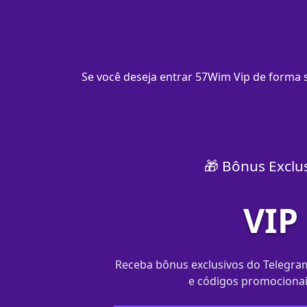
Se você deseja entrar 57Wim Vip de forma s
🎁 Bônus Exclu
VIP
Receba bônus exclusivos do Telegra
e códigos promocionai