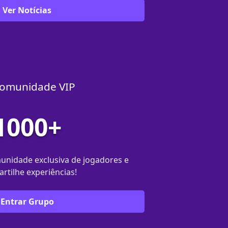
Ver Notícias
Comunidade VIP
1000+
unidade exclusiva de jogadores e
rtilhe experiências!
Entrar Grupo