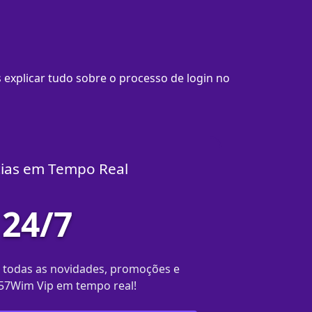
 explicar tudo sobre o processo de login no
cias em Tempo Real
24/7
e todas as novidades, promoções e
57Wim Vip em tempo real!