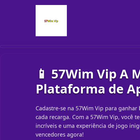
📱 57Wim Vip A 
Plataforma de A
Cadastre-se na 57Wim Vip para ganhar 
cada recarga. Com a 57Wim Vip, você t
incríveis e uma experiência de jogo inig
vencedores agora!