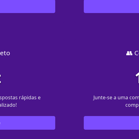
reto
👥 
t
espostas rápidas e
Junte-se a uma com
lizado!
compa
e