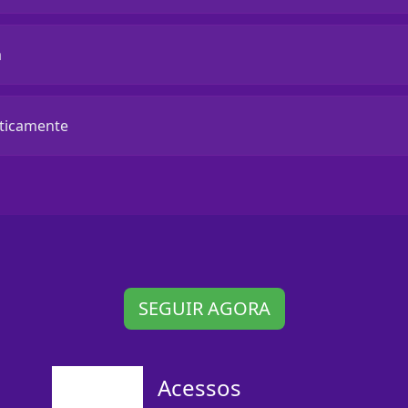
a
aticamente
SEGUIR AGORA
Acessos