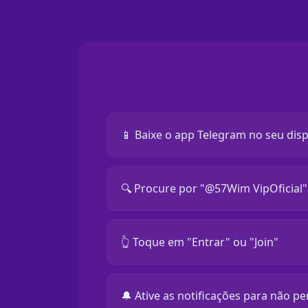
📱 Baixe o app Telegram no seu disp
🔍 Procure por "@57Wim VipOficial"
👆 Toque em "Entrar" ou "Join"
🔔 Ative as notificações para não p