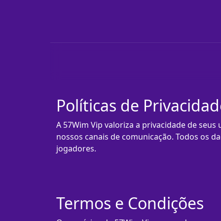
Políticas de Privacida
A 57Wim Vip valoriza a privacidade de seus
nossos canais de comunicação. Todos os dad
jogadores.
Termos e Condições