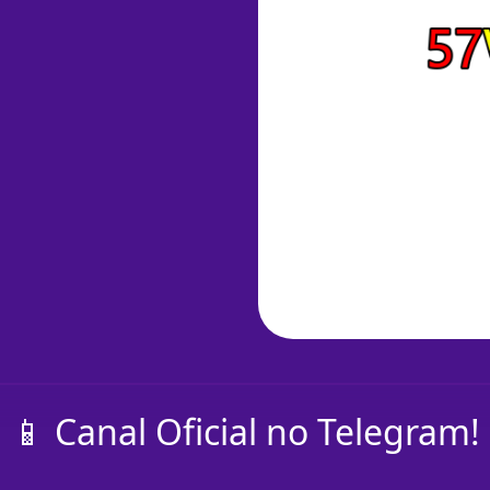
📱 Canal Oficial no Telegram!