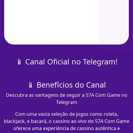
📱 Canal Oficial no Telegram!
📱 Benefícios do Canal
Descubra as vantagens de seguir a 57A Com Game no
Telegram
Com uma vasta seleção de jogos como roleta,
blackjack, e bacará, o cassino ao vivo do 57A Com Game
oferece uma experiência de cassino autêntica e