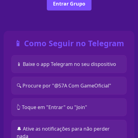
Entrar Grupo
📱 Como Seguir no Telegram
📱 Baixe o app Telegram no seu dispositivo
🔍 Procure por "@57A Com GameOficial"
👆 Toque em "Entrar" ou "Join"
🔔 Ative as notificações para não perder
nada