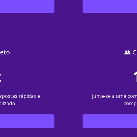
reto
👥 
t
espostas rápidas e
Junte-se a uma com
lizado!
compa
e