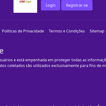
Login
Registrar-se
Políticas de Privacidade
Termos e Condições
Sitemap
de
usuários e está empenhada em proteger todas as informaçõ
os coletados são utilizados exclusivamente para fins de m