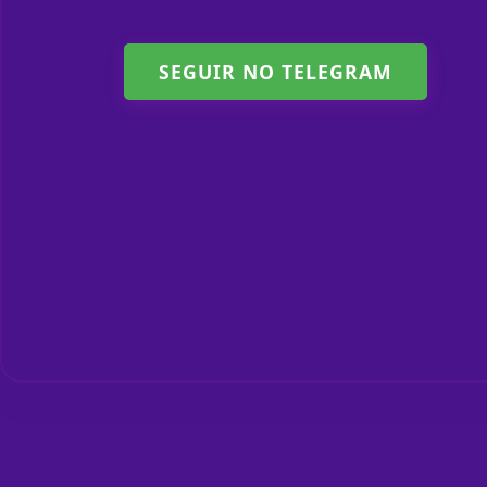
SEGUIR NO TELEGRAM