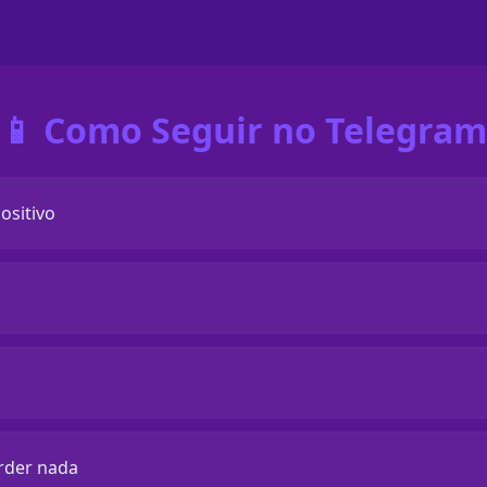
📱 Como Seguir no Telegram
ositivo
erder nada