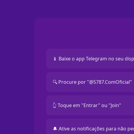
📱 Baixe o app Telegram no seu disp
🔍 Procure por "@5787.ComOficial"
👆 Toque em "Entrar" ou "Join"
🔔 Ative as notificações para não p