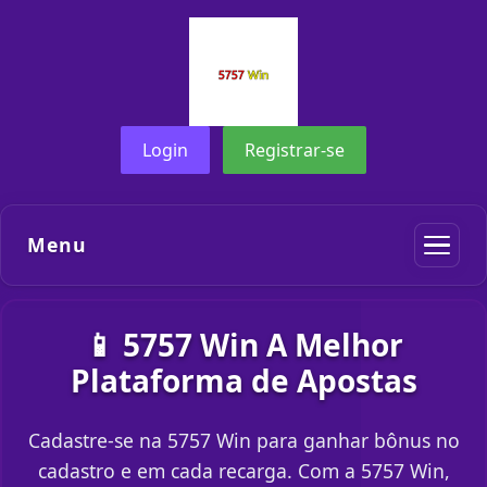
Login
Registrar-se
Menu
📱 5757 Win A Melhor
Plataforma de Apostas
Cadastre-se na 5757 Win para ganhar bônus no
cadastro e em cada recarga. Com a 5757 Win,