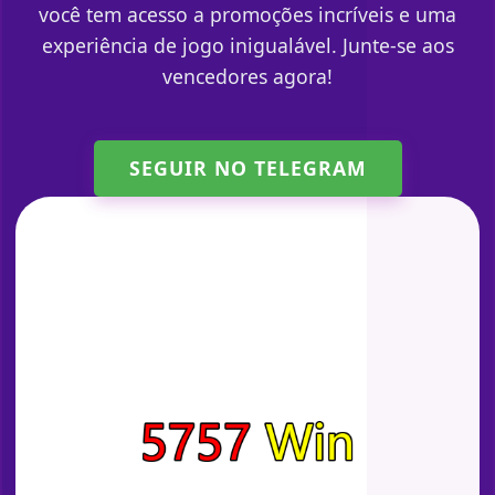
você tem acesso a promoções incríveis e uma
experiência de jogo inigualável. Junte-se aos
vencedores agora!
SEGUIR NO TELEGRAM