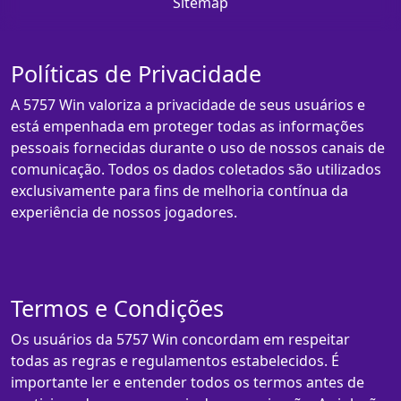
Sitemap
Políticas de Privacidade
A 5757 Win valoriza a privacidade de seus usuários e
está empenhada em proteger todas as informações
pessoais fornecidas durante o uso de nossos canais de
comunicação. Todos os dados coletados são utilizados
exclusivamente para fins de melhoria contínua da
experiência de nossos jogadores.
Termos e Condições
Os usuários da 5757 Win concordam em respeitar
todas as regras e regulamentos estabelecidos. É
importante ler e entender todos os termos antes de