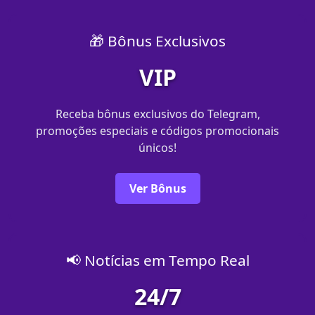
🎁 Bônus Exclusivos
VIP
Receba bônus exclusivos do Telegram,
promoções especiais e códigos promocionais
únicos!
Ver Bônus
📢 Notícias em Tempo Real
24/7