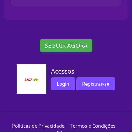
SEGUIR AGORA
Acessos
Login
Registrar-se
Políticas de Privacidade
Termos e Condições