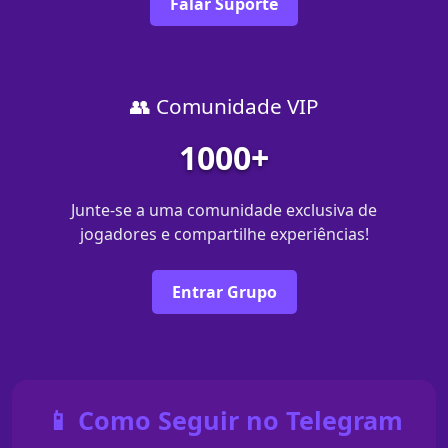
Falar Suporte
👥 Comunidade VIP
1000+
Junte-se a uma comunidade exclusiva de
jogadores e compartilhe experiências!
Entrar Grupo
📱 Como Seguir no Telegram