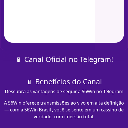
📱 Canal Oficial no Telegram!
📱 Benefícios do Canal
Descubra as vantagens de seguir a 56Win no Telegram
A 56Win oferece transmissões ao vivo em alta definição
— com a 56Win Brasil , você se sente em um cassino de
verdade, com imersão total.