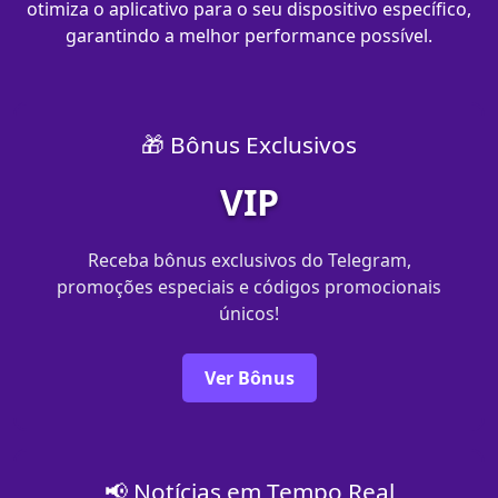
otimiza o aplicativo para o seu dispositivo específico,
garantindo a melhor performance possível.
🎁 Bônus Exclusivos
VIP
Receba bônus exclusivos do Telegram,
promoções especiais e códigos promocionais
únicos!
Ver Bônus
📢 Notícias em Tempo Real