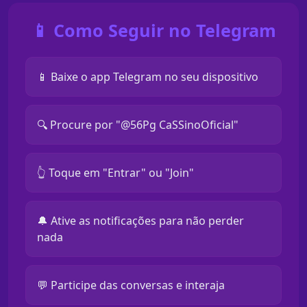
📱 Como Seguir no Telegram
📱 Baixe o app Telegram no seu dispositivo
🔍 Procure por "@56Pg CaSSinoOficial"
👆 Toque em "Entrar" ou "Join"
🔔 Ative as notificações para não perder
nada
💬 Participe das conversas e interaja